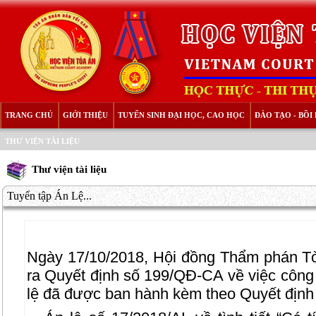
TRANG CHỦ
GIỚI THIỆU
TUYỂN SINH ĐẠI HỌC, CAO HỌC
ĐÀO TẠO - BỒ
THƯ VIỆN TÀI LIỆU
Thư viện tài liệu
Tuyển tập Án Lệ...
Ngày 17/10/2018, Hội đồng Thẩm phán Tò
ra Quyết định số 199/QĐ-CA về việc công 
lệ đã được ban hành kèm theo Quyết định