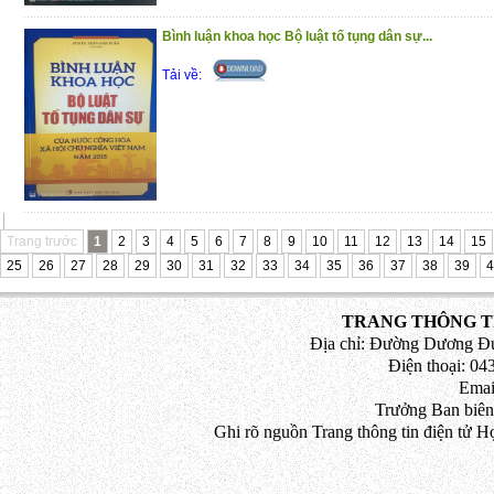
tối cao về dân sự
Bình luận khoa học Bộ luật tố tụng dân sự...
Phần thứ tư: Các quyết định giám đốc 
Tải về:
tối cao về kinh tế
Phần thứ năm: Các quyết định giám đốc 
tối cao về lao động
Trân trọng giới thiệu đến bạn đọc !
(25/12/2020)
Trang trước
1
2
3
4
5
6
7
8
9
10
11
12
13
14
15
25
26
27
28
29
30
31
32
33
34
35
36
37
38
39
4
TRANG THÔNG TI
Địa chỉ: Đường Dương Đứ
Điện thoại: 043
Emai
Trưởng Ban biên
Ghi rõ nguồn Trang thông tin điện tử H