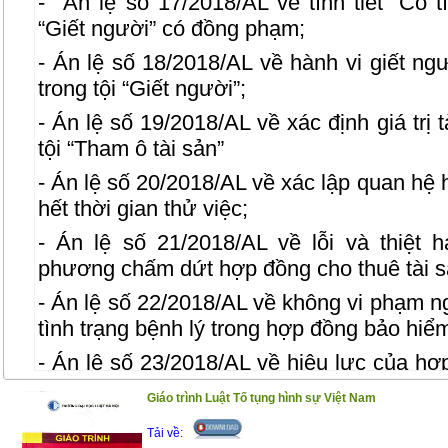
- Án lệ số 17/2018/AL về tình tiết “Có tí
“Giết người” có đồng phạm;
- Án lệ số 18/2018/AL về hành vi giết ng
trong tội “Giết người”;
- Án lệ số 19/2018/AL về xác định giá trị 
tội “Tham ô tài sản”
- Án lệ số 20/2018/AL về xác lập quan hệ 
hết thời gian thử việc;
- Án lệ số 21/2018/AL về lỗi và thiệt 
phương chấm dứt hợp đồng cho thuê tài s
- Án lệ số 22/2018/AL về không vi phạm ng
tình trạng bệnh lý trong hợp đồng bảo hiể
- Án lệ số 23/2018/AL về hiệu lực của h
khi bên mua bảo hiểm không đóng phí b
Giáo trình Luật Tố tụng hình sự Việt Nam
nghiệp bảo hiểm;
Tải về: