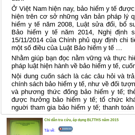
Ở Việt Nam hiện nay, bảo hiểm y tế được
hiện trên cơ sở những văn bản pháp lý q
hiểm y tế năm 2008, Luật sửa đổi, bổ s
Bảo hiểm y tế năm 2014, Nghị định 
15/11/2014 của Chính phủ quy định chi t
một số điều của Luật Bảo hiểm y tế …
Nhằm giúp bạn đọc nằm vững và thực hi
pháp luật hiện hành về bảo hiểm y tế, cuốn
Nội dung cuốn sách là các câu hỏi và trả 
chính sách bảo hiểm y tế, như về đối tượ
và phương thức đống bảo hiểm y tế; th
được hưởng bảo hiểm y tế; tổ chức kh
nguời tham gia bảo hiểm y tế; thanh toá
bệnh bảo hiểm y tế; quỹ bảo hiểm y tế; 
Chỉ dẫn tra cứu, áp dụng BLTTHS năm 2015
các bên liên quan đến bảo hiểm y tế…
Tải về:
Cuốn sách gồm 2 phần :