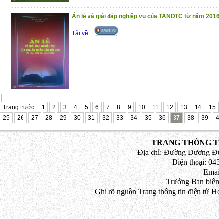
Án lệ và giải đáp nghiệp vụ của TANDTC từ năm 201
Tải về:
Trang trước
1
2
3
4
5
6
7
8
9
10
11
12
13
14
15
25
26
27
28
29
30
31
32
33
34
35
36
37
38
39
4
TRANG THÔNG TI
Địa chỉ: Đường Dương Đứ
Điện thoại: 043
Emai
Trưởng Ban biên
Ghi rõ nguồn Trang thông tin điện tử H