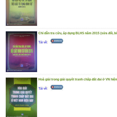
Phần I : Hỏi – đáp pháp luật về bảo hiể
phần trả lời được trình bày theo các
chương trong Luật Bảo hiểm y tế
Phần II : Một số văn bản quy phạm pháp l
Chỉ dẫn tra cứu, áp dụng BLHS năm 2015 (sửa đổi, 
y tế
Tải về:
Trân trọng giới thiệu đến bạn đọc !
(10/12/2020)
Hoà giải trong giải quyết tranh chấp đất đai ở VN hiệ
Tải về: