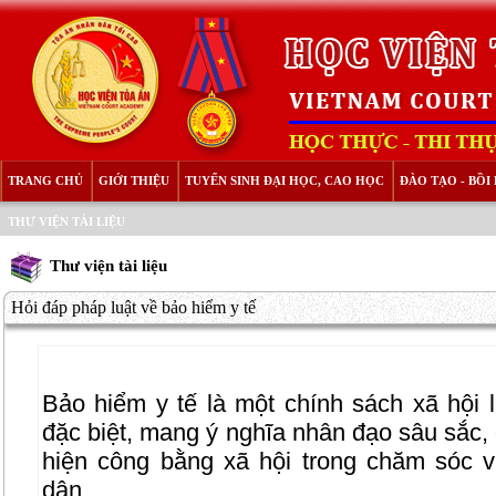
TRANG CHỦ
GIỚI THIỆU
TUYỂN SINH ĐẠI HỌC, CAO HỌC
ĐÀO TẠO - BỒ
THƯ VIỆN TÀI LIỆU
Thư viện tài liệu
Hỏi đáp pháp luật về bảo hiểm y tế
Bảo hiểm y tế là một chính sách xã hội l
đặc biệt, mang ý nghĩa nhân đạo sâu sắc,
hiện công bằng xã hội trong chăm sóc 
dân.