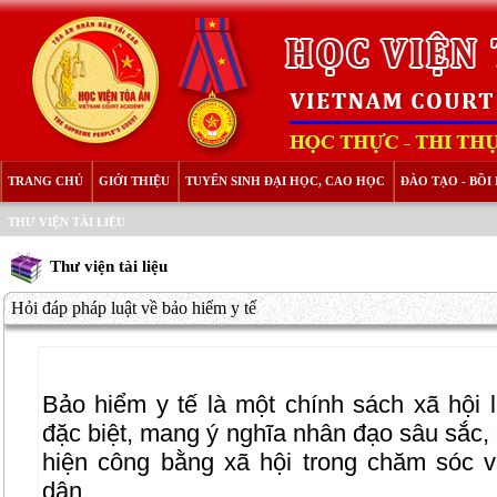
TRANG CHỦ
GIỚI THIỆU
TUYỂN SINH ĐẠI HỌC, CAO HỌC
ĐÀO TẠO - BỒ
THƯ VIỆN TÀI LIỆU
Thư viện tài liệu
Hỏi đáp pháp luật về bảo hiểm y tế
Bảo hiểm y tế là một chính sách xã hội l
đặc biệt, mang ý nghĩa nhân đạo sâu sắc,
hiện công bằng xã hội trong chăm sóc 
dân.