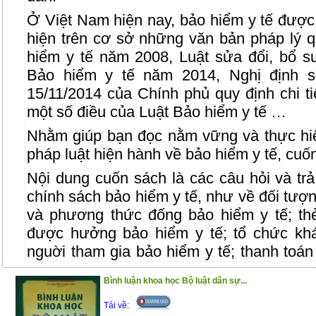
Ở Việt Nam hiện nay, bảo hiểm y tế được
hiện trên cơ sở những văn bản pháp lý q
hiểm y tế năm 2008, Luật sửa đổi, bổ s
Bảo hiểm y tế năm 2014, Nghị định 
15/11/2014 của Chính phủ quy định chi t
một số điều của Luật Bảo hiểm y tế …
Nhằm giúp bạn đọc nằm vững và thực hi
pháp luật hiện hành về bảo hiểm y tế, cuốn
Nội dung cuốn sách là các câu hỏi và trả 
chính sách bảo hiểm y tế, như về đối tượ
và phương thức đống bảo hiểm y tế; th
được hưởng bảo hiểm y tế; tổ chức kh
nguời tham gia bảo hiểm y tế; thanh toá
bệnh bảo hiểm y tế; quỹ bảo hiểm y tế; 
Bình luận khoa học Bộ luật dân sự...
các bên liên quan đến bảo hiểm y tế…
Tải về:
Cuốn sách gồm 2 phần :