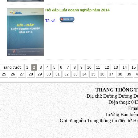
Hỏi đáp Luật doanh nghiệp năm 2014
Tải về:
Trang trước
1
2
3
4
5
6
7
8
9
10
11
12
13
14
15
25
26
27
28
29
30
31
32
33
34
35
36
37
38
39
4
TRANG THÔNG TI
Địa chỉ: Đường Dương Đứ
Điện thoại: 043
Emai
Trưởng Ban biên
Ghi rõ nguồn Trang thông tin điện tử H