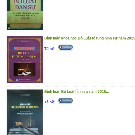
Phần I : Hỏi – đáp pháp luật về bảo hiể
phần trả lời được trình bày theo các
chương trong Luật Bảo hiểm y tế
Phần II : Một số văn bản quy phạm pháp l
Bình luận khoa học Bộ Luật tố tụng hình sự năm 201
y tế
Tải về:
Trân trọng giới thiệu đến bạn đọc !
(10/12/2020)
Bình luận Bộ Luật hình sự năm 2015...
Tải về: