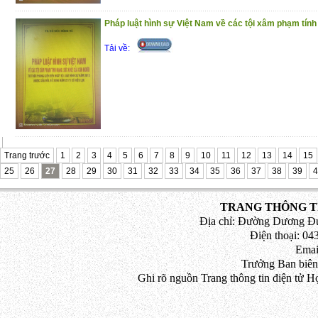
Pháp luật hình sự Việt Nam về các tội xâm phạm tính
Tải về:
Trang trước
1
2
3
4
5
6
7
8
9
10
11
12
13
14
15
25
26
27
28
29
30
31
32
33
34
35
36
37
38
39
4
TRANG THÔNG TI
Địa chỉ: Đường Dương Đứ
Điện thoại: 043
Emai
Trưởng Ban biên
Ghi rõ nguồn Trang thông tin điện tử H