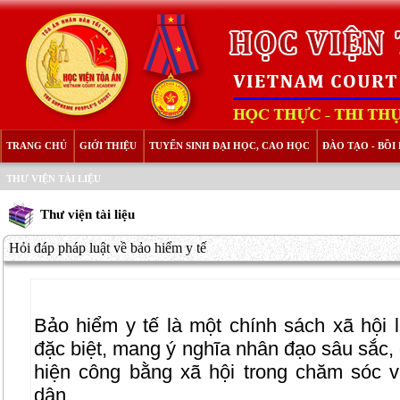
TRANG CHỦ
GIỚI THIỆU
TUYỂN SINH ĐẠI HỌC, CAO HỌC
ĐÀO TẠO - BỒ
THƯ VIỆN TÀI LIỆU
Thư viện tài liệu
Hỏi đáp pháp luật về bảo hiểm y tế
Bảo hiểm y tế là một chính sách xã hội l
đặc biệt, mang ý nghĩa nhân đạo sâu sắc,
hiện công bằng xã hội trong chăm sóc 
dân.