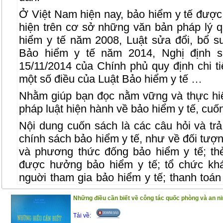
Ở Việt Nam hiện nay, bảo hiểm y tế được
hiện trên cơ sở những văn bản pháp lý q
hiểm y tế năm 2008, Luật sửa đổi, bổ s
Bảo hiểm y tế năm 2014, Nghị định 
15/11/2014 của Chính phủ quy định chi t
một số điều của Luật Bảo hiểm y tế …
Nhằm giúp bạn đọc nằm vững và thực hi
pháp luật hiện hành về bảo hiểm y tế, cuốn
Nội dung cuốn sách là các câu hỏi và trả 
chính sách bảo hiểm y tế, như về đối tượ
và phương thức đống bảo hiểm y tế; th
được hưởng bảo hiểm y tế; tổ chức kh
nguời tham gia bảo hiểm y tế; thanh toá
bệnh bảo hiểm y tế; quỹ bảo hiểm y tế; 
Những điều cần biết về công tác quốc phòng và an ni
các bên liên quan đến bảo hiểm y tế…
Tải về:
Cuốn sách gồm 2 phần :