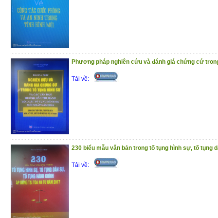
Phần I : Hỏi – đáp pháp luật về bảo hiể
phần trả lời được trình bày theo các
chương trong Luật Bảo hiểm y tế
Phần II : Một số văn bản quy phạm pháp l
Phương pháp nghiên cứu và đánh giá chứng cứ trong 
y tế
Tải về:
Trân trọng giới thiệu đến bạn đọc !
(10/12/2020)
230 biểu mẫu văn bản trong tố tụng hình sự, tố tụng d
Tải về: