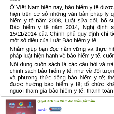
Ở Việt Nam hiện nay, bảo hiểm y tế được
hiện trên cơ sở những văn bản pháp lý q
hiểm y tế năm 2008, Luật sửa đổi, bổ s
Bảo hiểm y tế năm 2014, Nghị định 
15/11/2014 của Chính phủ quy định chi t
một số điều của Luật Bảo hiểm y tế …
Nhằm giúp bạn đọc nằm vững và thực hi
pháp luật hiện hành về bảo hiểm y tế, cuốn
Nội dung cuốn sách là các câu hỏi và trả 
chính sách bảo hiểm y tế, như về đối tượ
và phương thức đống bảo hiểm y tế; th
được hưởng bảo hiểm y tế; tổ chức kh
nguời tham gia bảo hiểm y tế; thanh toá
bệnh bảo hiểm y tế; quỹ bảo hiểm y tế; 
Quyết định của Giám đốc thẩm, tái thẩm...
các bên liên quan đến bảo hiểm y tế…
Tải về:
Cuốn sách gồm 2 phần :