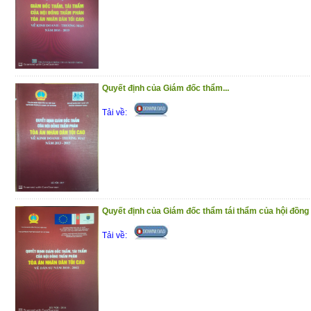
Phần I : Hỏi – đáp pháp luật về bảo hiể
phần trả lời được trình bày theo các
chương trong Luật Bảo hiểm y tế
Phần II : Một số văn bản quy phạm pháp l
Quyết định của Giám đốc thẩm...
y tế
Tải về:
Trân trọng giới thiệu đến bạn đọc !
(10/12/2020)
Quyết định của Giám đốc thẩm tái thẩm của hội đồng 
Tải về: