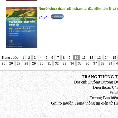
Người chưa thành niên phạm tội đặc điểm tâm lý và 
Tải về:
Trang trước
1
2
3
4
5
6
7
8
9
10
11
12
13
14
15
25
26
27
28
29
30
31
32
33
34
35
36
37
38
39
4
TRANG THÔNG TI
Địa chỉ: Đường Dương Đứ
Điện thoại: 043
Emai
Trưởng Ban biên
Ghi rõ nguồn Trang thông tin điện tử H