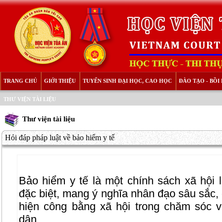
TRANG CHỦ
GIỚI THIỆU
TUYỂN SINH ĐẠI HỌC, CAO HỌC
ĐÀO TẠO - BỒ
THƯ VIỆN TÀI LIỆU
Thư viện tài liệu
Hỏi đáp pháp luật về bảo hiểm y tế
Bảo hiểm y tế là một chính sách xã hội l
đặc biệt, mang ý nghĩa nhân đạo sâu sắc,
hiện công bằng xã hội trong chăm sóc 
dân.