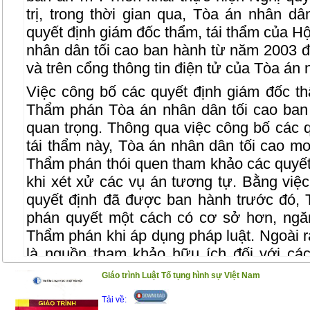
trị, trong thời gian qua, Tòa án nhân d
quyết định giám đốc thẩm, tái thẩm của 
nhân dân tối cao ban hành từ năm 2003 
và trên cổng thông tin điện tử của Tòa án 
Việc công bố các quyết định giám đốc th
Thẩm phán Tòa án nhân dân tối cao ban
quan trọng. Thông qua việc công bố các 
tái thẩm này, Tòa án nhân dân tối cao 
Thẩm phán thói quen tham khảo các quyết
khi xét xử các vụ án tương tự. Bằng việ
quyết định đã được ban hành trước đó,
phán quyết một cách có cơ sở hơn, ngă
Thẩm phán khi áp dụng pháp luật. Ngoài ra
là nguồn tham khảo hữu ích đối với các
viên, luật sư, cán bộ nghiên cứu và sinh 
Giáo trình Luật Tố tụng hình sự Việt Nam
học tập và nghiên cứu của mình.
Tải về: