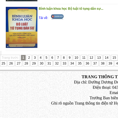
phán Tòa án nhân dân tối cao về Ki
Hành chính năm 2010 – 2012
Bình luận khoa học Bộ luật tố tụng dân sự...
Trân trọng giới thiệu đến bạn đọc !
Tải về:
(18/12/2020)
Trang trước
1
2
3
4
5
6
7
8
9
10
11
12
13
14
15
25
26
27
28
29
30
31
32
33
34
35
36
37
38
39
4
TRANG THÔNG TI
Địa chỉ: Đường Dương Đứ
Điện thoại: 043
Emai
Trưởng Ban biên
Ghi rõ nguồn Trang thông tin điện tử H