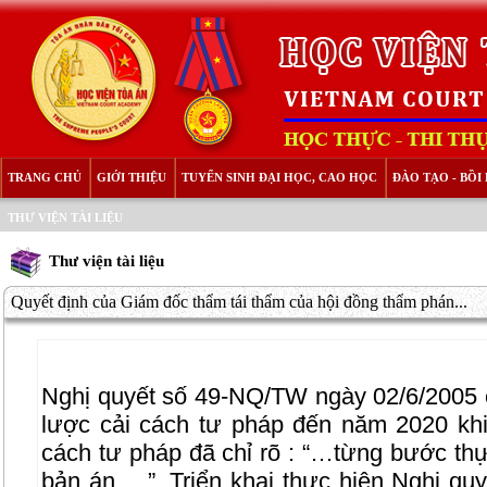
TRANG CHỦ
GIỚI THIỆU
TUYỂN SINH ĐẠI HỌC, CAO HỌC
ĐÀO TẠO - BỒ
THƯ VIỆN TÀI LIỆU
Thư viện tài liệu
Quyết định của Giám đốc thẩm tái thẩm của hội đồng thẩm phán...
Nghị quyết số 49-NQ/TW ngày 02/6/2005 c
lược cải cách tư pháp đến năm 2020 khi
cách tư pháp đã chỉ rõ : “…từng bước thự
bản án …”. Triển khai thực hiện Nghị qu