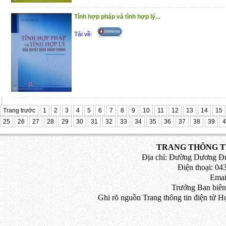
phán Tòa án nhân dân tối cao về Ki
Hành chính năm 2010 – 2012
Tính hợp pháp và tình hợp lý...
Trân trọng giới thiệu đến bạn đọc !
Tải về:
(18/12/2020)
Trang trước
1
2
3
4
5
6
7
8
9
10
11
12
13
14
15
25
26
27
28
29
30
31
32
33
34
35
36
37
38
39
4
TRANG THÔNG TI
Địa chỉ: Đường Dương Đứ
Điện thoại: 043
Emai
Trưởng Ban biên
Ghi rõ nguồn Trang thông tin điện tử H