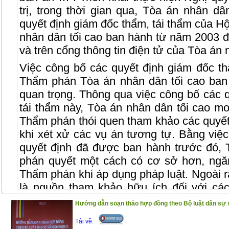
trị, trong thời gian qua, Tòa án nhân d
quyết định giám đốc thẩm, tái thẩm của 
nhân dân tối cao ban hành từ năm 2003 
và trên cổng thông tin điện tử của Tòa án 
Việc công bố các quyết định giám đốc th
Thẩm phán Tòa án nhân dân tối cao ban
quan trọng. Thông qua việc công bố các 
tái thẩm này, Tòa án nhân dân tối cao 
Thẩm phán thói quen tham khảo các quyết
khi xét xử các vụ án tương tự. Bằng việ
quyết định đã được ban hành trước đó,
phán quyết một cách có cơ sở hơn, ngă
Thẩm phán khi áp dụng pháp luật. Ngoài ra
là nguồn tham khảo hữu ích đối với các
viên, luật sư, cán bộ nghiên cứu và sinh 
Hướng dẫn soạn thảo hợp đồng theo Bộ luật dân sự 
học tập và nghiên cứu của mình.
Tải về: