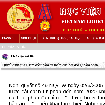
TRANG CHỦ
GIỚI THIỆU
TUYỂN SINH ĐẠI HỌC, CAO HỌC
ĐÀO TẠO - BỒ
THƯ VIỆN TÀI LIỆU
Thư viện tài liệu
Quyết định của Giám đốc thẩm tái thẩm của hội đồng thẩm phán...
Nghị quyết số 49-NQ/TW ngày 02/6/2005 c
lược cải cách tư pháp đến năm 2020 khi
cách tư pháp đã chỉ rõ : “…từng bước thự
bản án …”. Triển khai thực hiện Nghị qu