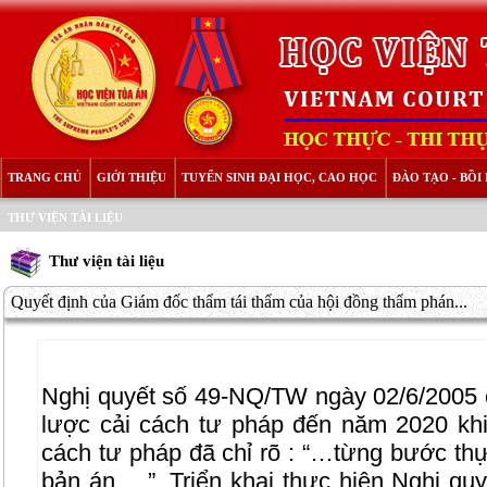
TRANG CHỦ
GIỚI THIỆU
TUYỂN SINH ĐẠI HỌC, CAO HỌC
ĐÀO TẠO - BỒ
THƯ VIỆN TÀI LIỆU
Thư viện tài liệu
Quyết định của Giám đốc thẩm tái thẩm của hội đồng thẩm phán...
Nghị quyết số 49-NQ/TW ngày 02/6/2005 c
lược cải cách tư pháp đến năm 2020 khi
cách tư pháp đã chỉ rõ : “…từng bước thự
bản án …”. Triển khai thực hiện Nghị qu