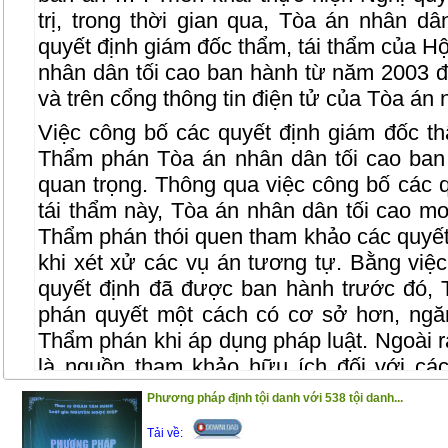
trị, trong thời gian qua, Tòa án nhân d
quyết định giám đốc thẩm, tái thẩm của 
nhân dân tối cao ban hành từ năm 2003 
và trên cổng thông tin điện tử của Tòa án 
Việc công bố các quyết định giám đốc th
Thẩm phán Tòa án nhân dân tối cao ban
quan trọng. Thông qua việc công bố các 
tái thẩm này, Tòa án nhân dân tối cao 
Thẩm phán thói quen tham khảo các quyết
khi xét xử các vụ án tương tự. Bằng việ
quyết định đã được ban hành trước đó,
phán quyết một cách có cơ sở hơn, ngă
Thẩm phán khi áp dụng pháp luật. Ngoài ra
là nguồn tham khảo hữu ích đối với các
viên, luật sư, cán bộ nghiên cứu và sinh 
Phương pháp định tội danh với 538 tội danh...
học tập và nghiên cứu của mình.
Tải về: