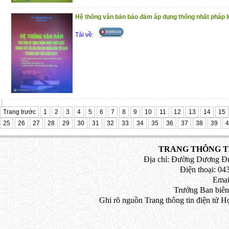
phán Tòa án nhân dân tối cao về Ki
Hành chính năm 2010 – 2012
Hệ thống văn bản bảo đảm áp dụng thống nhất pháp luậ
Trân trọng giới thiệu đến bạn đọc !
Tải về:
(18/12/2020)
Trang trước
1
2
3
4
5
6
7
8
9
10
11
12
13
14
15
25
26
27
28
29
30
31
32
33
34
35
36
37
38
39
4
TRANG THÔNG TI
Địa chỉ: Đường Dương Đứ
Điện thoại: 043
Emai
Trưởng Ban biên
Ghi rõ nguồn Trang thông tin điện tử H