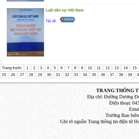
phán Tòa án nhân dân tối cao về Ki
Hành chính năm 2010 – 2012
Luật dân sự Việt Nam
Trân trọng giới thiệu đến bạn đọc !
Tải về:
(18/12/2020)
Trang trước
1
2
3
4
5
6
7
8
9
10
11
12
13
14
15
25
26
27
28
29
30
31
32
33
34
35
36
37
38
39
4
TRANG THÔNG TI
Địa chỉ: Đường Dương Đứ
Điện thoại: 043
Emai
Trưởng Ban biên
Ghi rõ nguồn Trang thông tin điện tử H