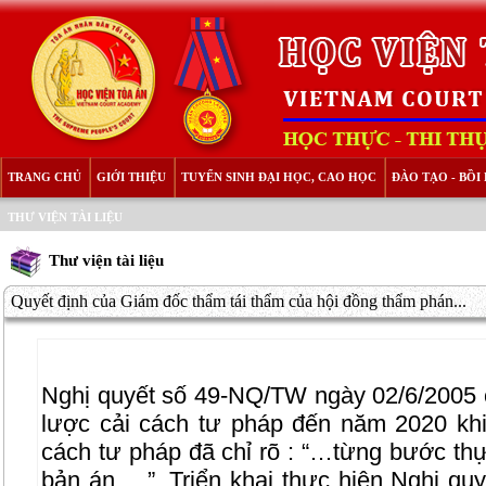
TRANG CHỦ
GIỚI THIỆU
TUYỂN SINH ĐẠI HỌC, CAO HỌC
ĐÀO TẠO - BỒ
THƯ VIỆN TÀI LIỆU
Thư viện tài liệu
Quyết định của Giám đốc thẩm tái thẩm của hội đồng thẩm phán...
Nghị quyết số 49-NQ/TW ngày 02/6/2005 c
lược cải cách tư pháp đến năm 2020 khi
cách tư pháp đã chỉ rõ : “…từng bước thự
bản án …”. Triển khai thực hiện Nghị qu