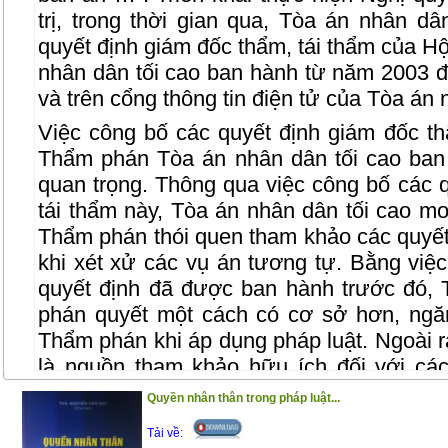
trị, trong thời gian qua, Tòa án nhân d
quyết định giám đốc thẩm, tái thẩm của 
nhân dân tối cao ban hành từ năm 2003 
và trên cổng thông tin điện tử của Tòa án 
Việc công bố các quyết định giám đốc th
Thẩm phán Tòa án nhân dân tối cao ban
quan trọng. Thông qua việc công bố các 
tái thẩm này, Tòa án nhân dân tối cao 
Thẩm phán thói quen tham khảo các quyết
khi xét xử các vụ án tương tự. Bằng việ
quyết định đã được ban hành trước đó,
phán quyết một cách có cơ sở hơn, ngă
Thẩm phán khi áp dụng pháp luật. Ngoài ra
là nguồn tham khảo hữu ích đối với các
viên, luật sư, cán bộ nghiên cứu và sinh 
Quyền nhân thân trong pháp luật...
học tập và nghiên cứu của mình.
Tải về: