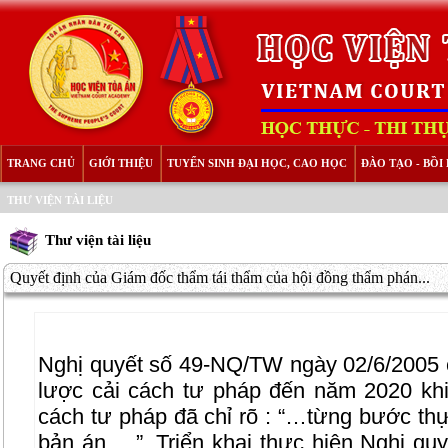
TRANG CHỦ
GIỚI THIỆU
TUYỂN SINH ĐẠI HỌC, CAO HỌC
ĐÀO TẠO - BỒ
THƯ VIỆN TÀI LIỆU
Thư viện tài liệu
Quyết định của Giám đốc thẩm tái thẩm của hội đồng thẩm phán...
Nghị quyết số 49-NQ/TW ngày 02/6/2005 c
lược cải cách tư pháp đến năm 2020 khi
cách tư pháp đã chỉ rõ : “…từng bước thự
bản án …”. Triển khai thực hiện Nghị qu