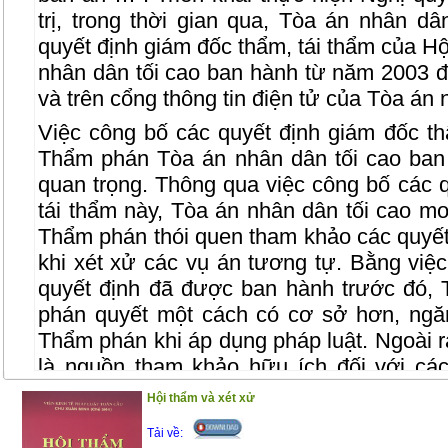
trị, trong thời gian qua, Tòa án nhân d
quyết định giám đốc thẩm, tái thẩm của 
nhân dân tối cao ban hành từ năm 2003 
và trên cổng thông tin điện tử của Tòa án 
Việc công bố các quyết định giám đốc th
Thẩm phán Tòa án nhân dân tối cao ban
quan trọng. Thông qua việc công bố các 
tái thẩm này, Tòa án nhân dân tối cao 
Thẩm phán thói quen tham khảo các quyết
khi xét xử các vụ án tương tự. Bằng việ
quyết định đã được ban hành trước đó,
phán quyết một cách có cơ sở hơn, ngă
Thẩm phán khi áp dụng pháp luật. Ngoài ra
là nguồn tham khảo hữu ích đối với các
viên, luật sư, cán bộ nghiên cứu và sinh 
Hội thẩm và xét xử
học tập và nghiên cứu của mình.
Tải về: