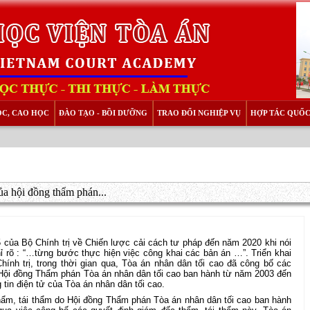
ỌC, CAO HỌC
ĐÀO TẠO - BỒI DƯỠNG
TRAO ĐỔI NGHIỆP VỤ
HỢP TÁC QUỐC
ủa hội đồng thẩm phán...
của Bộ Chính trị về Chiến lược cải cách tư pháp đến năm 2020 khi nói
ỉ rõ : “…từng bước thực hiện việc công khai các bản án …”. Triển khai
hính trị, trong thời gian qua, Tòa án nhân dân tối cao đã công bố các
 Hội đồng Thẩm phán Tòa án nhân dân tối cao ban hành từ năm 2003 đến
tin điện tử của Tòa án nhân dân tối cao.
hẩm, tái thẩm do Hội đồng Thẩm phán Tòa án nhân dân tối cao ban hành