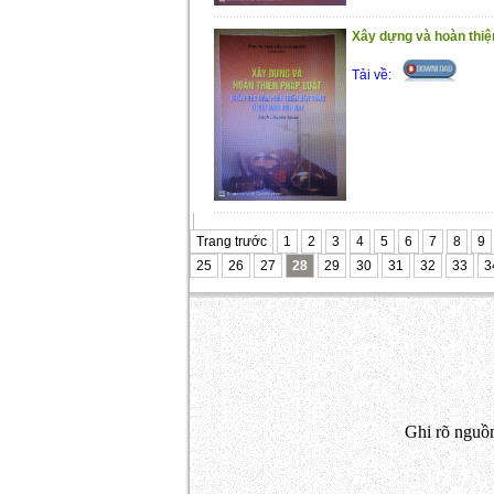
Xây dựng và hoàn thiệ
Tải về:
Trang trước
1
2
3
4
5
6
7
8
9
25
26
27
28
29
30
31
32
33
3
Ghi rõ nguồn