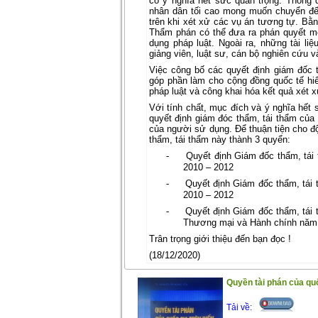
có ý nghĩa hết sức quan trọng. Thông 
nhân dân tối cao mong muốn chuyển đế
trên khi xét xử các vụ án tương tự. Bằ
Thẩm phán có thể đưa ra phán quyết m
dụng pháp luật. Ngoài ra, những tài li
giảng viên, luật sư, cán bộ nghiên cứu v
Việc công bố các quyết định giám đốc 
góp phần làm cho cộng đồng quốc tế hi
pháp luật và công khai hóa kết quả xét 
Với tính chất, mục đích và ý nghĩa hết 
quyết định giám đóc thẩm, tái thẩm củ
của người sử dụng. Để thuận tiện cho độ
thẩm, tái thẩm này thành 3 quyển:
-
Quyết định Giám đốc thẩm, tái
2010 – 2012
-
Quyết định Giám đốc thẩm, tái
2010 – 2012
-
Quyết định Giám đốc thẩm, tái
Thương mại và Hành chính năm
Trân trọng giới thiệu đến bạn đọc !
(18/12/2020)
Quyền tài phán của quốc
Tải về: