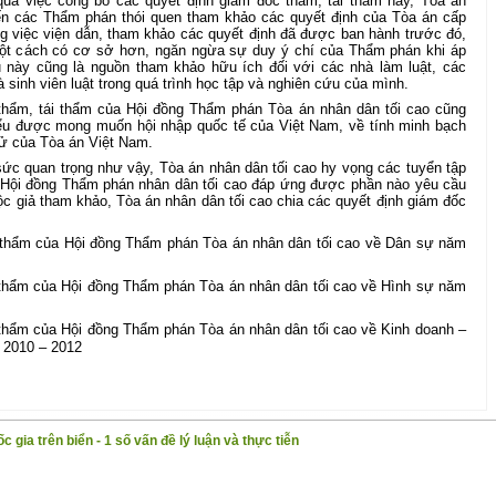
qua việc công bố các quyết định giám đốc thẩm, tái thẩm này, Tòa án
n các Thẩm phán thói quen tham khảo các quyết định của Tòa án cấp
ng việc viện dẫn, tham khảo các quyết định đã được ban hành trước đó,
ột cách có cơ sở hơn, ngăn ngừa sự duy ý chí của Thẩm phán khi áp
ệu này cũng là nguồn tham khảo hữu ích đối với các nhà làm luật, các
à sinh viên luật trong quá trình học tập và nghiên cứu của mình.
thẩm, tái thẩm của Hội đồng Thẩm phán Tòa án nhân dân tối cao cũng
ểu được mong muốn hội nhập quốc tế của Việt Nam, về tính minh bạch
xử của Tòa án Việt Nam.
sức quan trọng như vậy, Tòa án nhân dân tối cao hy vọng các tuyển tập
a Hội đồng Thẩm phán nhân dân tối cao đáp ứng được phần nào yêu cầu
c giả tham khảo, Tòa án nhân dân tối cao chia các quyết định giám đốc
 thẩm của Hội đồng Thẩm phán Tòa án nhân dân tối cao về Dân sự năm
 thẩm của Hội đồng Thẩm phán Tòa án nhân dân tối cao về Hình sự năm
 thẩm của Hội đồng Thẩm phán Tòa án nhân dân tối cao về Kinh doanh –
 2010 – 2012
 gia trên biển - 1 số vấn đề lý luận và thực tiễn