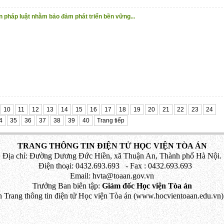
n pháp luật nhằm bảo đảm phát triển bền vững...
10
11
12
13
14
15
16
17
18
19
20
21
22
23
24
4
35
36
37
38
39
40
Trang tiếp
TRANG THÔNG TIN ĐIỆN TỬ HỌC VIỆN TÒA ÁN
Địa chỉ: Đường Dương Đức Hiền, xã Thuận An, Thành phố Hà Nội.
Điện thoại: 0432.693.693 - Fax : 0432.693.693
Email: hvta@toaan.gov.vn
Trưởng Ban biên tập:
Giám đốc Học viện Tòa án
 Trang thông tin điện tử Học viện Tòa án (www.hocvientoaan.edu.vn) 