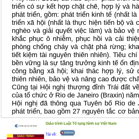
triển có sự kết hợp chặt chẽ, hợp lý và h
phát triển, gồm: phát triển kinh tế (nhất là
triển xã hội (nhất là thực hiện tiến bộ và
nghèo và giải quyết việc làm) và bảo vệ m
khắc phục ô nhiễm, phục hồi và cải thiệ
phòng chống cháy và chặt phá rừng; kha
tiết kiệm tài nguyên thiên nhiên). Tiêu ch
bền vững là sự tăng trưởng kinh tế ổn định
công bằng xã hội; khai thác hợp lý, sử 
thiên nhiên, bảo vệ và nâng cao được ch
Cũng tại Hội nghị thượng đỉnh Trái đất về
của tổ chức ở Rio de Janeiro (Braxin) nă
Hội nghị đã thông qua Tuyên bố Rio de 
phát triển, bao gồm 27 nguyên tắc cơ bả
21 (Agenda 21) về các giải pháp phát tr
Giáo trình Luật Tố tụng hình sự Việt Nam
giới trong thế kỷ 21.
Tải về:
Ngày 17/8/2004, Thủ tướng Chính ph