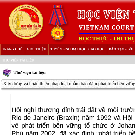
TRANG CHỦ
GIỚI THIỆU
TUYỂN SINH ĐẠI HỌC, CAO HỌC
ĐÀO TẠO - BỒ
THƯ VIỆN TÀI LIỆU
Thư viện tài liệu
Xây dựng và hoàn thiện pháp luật nhằm bảo đảm phát triển bền vững.
Hội nghị thượng đỉnh trái đất về môi trườ
Rio de Janeiro (Braxin) năm 1992 và Hội 
về phát triển bền vững tổ chức ở Joh
Phi) năm 2002, đã xác định “phát triển bề