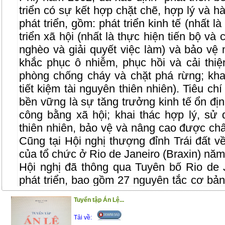
triển có sự kết hợp chặt chẽ, hợp lý và h
phát triển, gồm: phát triển kinh tế (nhất là
triển xã hội (nhất là thực hiện tiến bộ và
nghèo và giải quyết việc làm) và bảo vệ m
khắc phục ô nhiễm, phục hồi và cải thiệ
phòng chống cháy và chặt phá rừng; kha
tiết kiệm tài nguyên thiên nhiên). Tiêu ch
bền vững là sự tăng trưởng kinh tế ổn định
công bằng xã hội; khai thác hợp lý, sử 
thiên nhiên, bảo vệ và nâng cao được ch
Cũng tại Hội nghị thượng đỉnh Trái đất về
của tổ chức ở Rio de Janeiro (Braxin) nă
Hội nghị đã thông qua Tuyên bố Rio de 
phát triển, bao gồm 27 nguyên tắc cơ bả
21 (Agenda 21) về các giải pháp phát tr
Tuyển tập Án Lệ...
giới trong thế kỷ 21.
Tải về:
Ngày 17/8/2004, Thủ tướng Chính ph