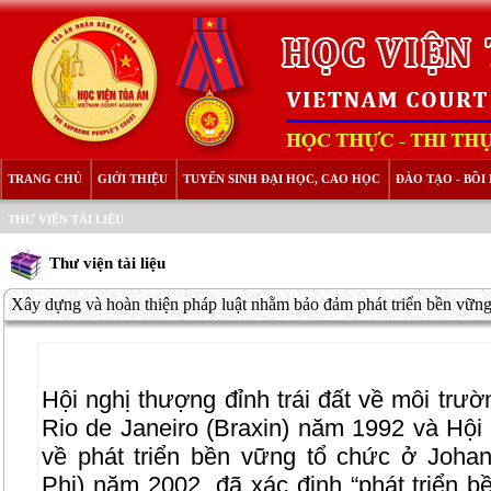
TRANG CHỦ
GIỚI THIỆU
TUYỂN SINH ĐẠI HỌC, CAO HỌC
ĐÀO TẠO - BỒ
THƯ VIỆN TÀI LIỆU
Thư viện tài liệu
Xây dựng và hoàn thiện pháp luật nhằm bảo đảm phát triển bền vững.
Hội nghị thượng đỉnh trái đất về môi trườ
Rio de Janeiro (Braxin) năm 1992 và Hội 
về phát triển bền vững tổ chức ở Joh
Phi) năm 2002, đã xác định “phát triển bề