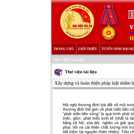
TRANG CHỦ
GIỚI THIỆU
TUYỂN SINH ĐẠI H
THƯ VIỆN TÀI LIỆU
Thư viện tài liệu
Xây dựng và hoàn thiện pháp luật nhằm bả
Hội nghị thượng đỉnh trái đất về môi trư
thượng đỉnh thế giới về phát triển bền
“phát triển bền vững” là quá trình phát 
triển, gồm: phát triển kinh tế (nhất là t
bằng xã hội; xóa đói, nghèo và giải qu
phục hồi và cải thiện chất lượng môi t
tiết kiệm tài nguyên thiên nhiên). Tiêu 