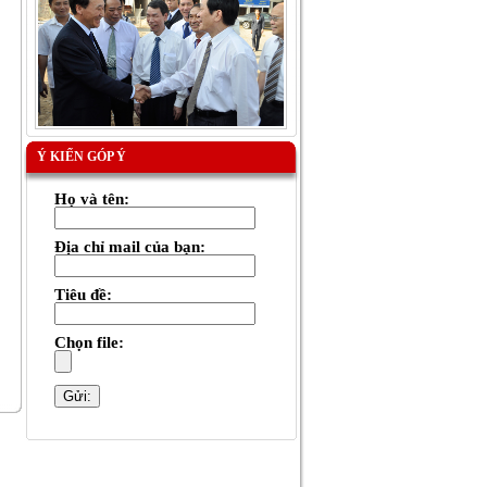
Ý KIẾN GÓP Ý
Họ và tên:
Địa chỉ mail của bạn:
Tiêu đề:
Chọn file: