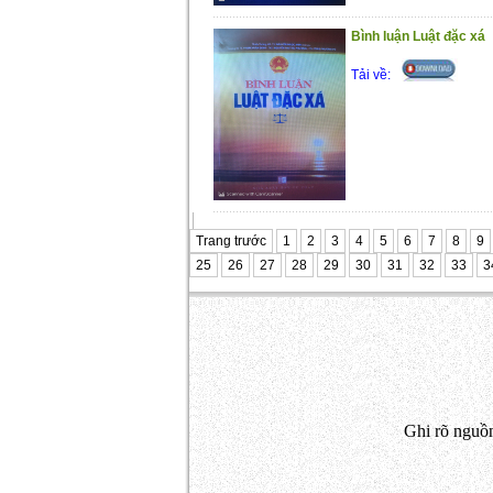
Bình luận Luật đặc xá
Tải về:
Trang trước
1
2
3
4
5
6
7
8
9
25
26
27
28
29
30
31
32
33
3
Ghi rõ nguồn