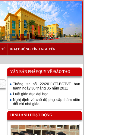
 TẾ
HOẠT ĐỘNG TÌNH NGUYỆN
VĂN BẢN PHÁP QUY VỀ ĐÀO TẠO
Thông tư số 22/2011/TT-BGTVT ban
hành ngày 30 tháng 05 năm 2011
Luật giáo dục đại học
Nghị định về chế độ phụ cấp thâm niên
đối với nhà giáo
HÌNH ẢNH HOẠT ĐỘNG