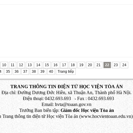
10
11
12
13
14
15
16
17
18
19
20
21
22
23
24
4
35
36
37
38
39
40
Trang tiếp
TRANG THÔNG TIN ĐIỆN TỬ HỌC VIỆN TÒA ÁN
Địa chỉ: Đường Dương Đức Hiền, xã Thuận An, Thành phố Hà Nội.
Điện thoại: 0432.693.693 - Fax : 0432.693.693
Email: hvta@toaan.gov.vn
Trưởng Ban biên tập:
Giám đốc Học viện Tòa án
 Trang thông tin điện tử Học viện Tòa án (www.hocvientoaan.edu.vn) 