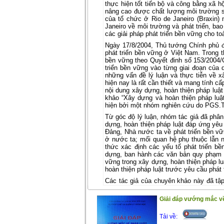
thực hiện tốt tiến bộ và công bằng xã hộ
nâng cao được chất lượng môi trường sốn
của tổ chức ở Rio de Janeiro (Braxin)
Janeiro về môi trường và phát triển, b
các giải pháp phát triển bền vững cho toà
Ngày 17/8/2004, Thủ tướng Chính phủ 
phát triển bền vững ở Việt Nam. Trong t
bền vững theo Quyết đinh số 153/2004/
triển bền vững vào từng giai đoạn của 
những vấn đề lý luận và thực tiễn về 
hiện nay là rất cần thiết và mang tính c
nội dung xây dựng, hoàn thiện pháp luậ
khảo “Xây dựng và hoàn thiện pháp lu
hiện bởi một nhóm nghiên cứu do PGS.TS
Từ góc độ lý luận, nhóm tác giả đã phân 
dựng, hoàn thiện pháp luật đáp ứng yêu
Đảng, Nhà nước ta về phát triển bền vữ
ở nước ta; mối quan hệ phụ thuộc lẫn n
thức xác định các yếu tố phát triển bề
dựng, ban hành các văn bản quy phạm p
vững trong xây dựng, hoàn thiện pháp luậ
hoàn thiện pháp luật trước yêu cầu phát
Các tác giả của chuyên khảo này đã tập 
trong các lĩnh vực khác nhau của đời số
phong phú, qua đó nhận diện được ưu,
Giải đáp vướng mắc về
giải pháp đổi mới, cải tiến quy trình v
bền vững của nước ta.
Tải về:
Cuốn sách chuyên khảo “Xây dựng và ho