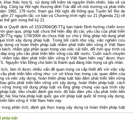
i; khai thác hợp lý, sử dụng tiết kiệm tài nguyên thiên nhiên, bảo vệ và
g. Cũng tại Hội nghị thượng đỉnh Trái đất về môi trường và phát triển
 năm 1992, 179 nước tham gia Hội nghị đã thông qua Tuyên bố Rio de
ao gồm 27 nguyên tắc cơ bản và Chương trình nghị sự 21 (Agenda 21) về
n thế giới trong thế kỷ 21.
đã ra Quyết định số 153/2004/QĐ-TTg ban hành Định hướng chiến lược
hời gian qua, pháp luật chưa thể hiện đầy đủ các yêu cầu của phát triển
QĐ-TTg ngày 17/8/2004 do chưa thật sự chú ý lồng ghép nội dung phát
quá trình xây dựng pháp luật. Trong bối cảnh như vậy, việc nghiên cứu
xây dựng và hoàn thiện pháp luật nhằm phát triển bền vững ở Việt Nam
ấp bách, nhằm góp phần quan trọng vào việc cải tiến, đổi mới quy trình và
t đáp ứng yêu cầu phát triển bền vững của đất nước. Cuốn sách chuyên
ật nhằm bảo đảm phát triển bền vững ở Việt Nam hiện nay” được thực
. Nguyễn Văn Động chủ biên là thành quả đáng trân trọng và ghi nhận.
tích, làm rõ được nhiều vấn đề quan trọng và cấp thiết đối với việc xây
 cầu phát triển bền vững như: cơ sở khoa học trong các quan điểm của
ng và việc xây dựng, hoàn thiện pháp luật bảo đảm phát triển bền vững
hau giữa phát triển bền vững với xây dựng, hoàn thiện pháp luật; cách
n vững trong nội dung pháp luật và lồng ghép chúng vào quá trình xây
háp luật; tiêu chuẩn đánh giá mức độ bảo đảm yêu cầu phát triển bền
t; hài hòa hóa pháp luật quốc gia với pháp luật quốc tế trong xây dựng,
 triển bền vững ở Việt Nam hiện nay.
trung phân tích, đánh giá thực trạng xây dựng và hoàn thiện pháp luật
ng kinh tế, xã hội của đất nước với những số liệu điều tra xã hội học
 nhược điểm và những nguyên nhân của chúng, đồng thời đề xuất các
 pháp luật
à nội dung xây dựng, hoàn thiện pháp luật theo hướng đảm bảo phát triển
àn thiện pháp luật nhằm bảo đảm phát triển bền vững ở Việt Nam hiện