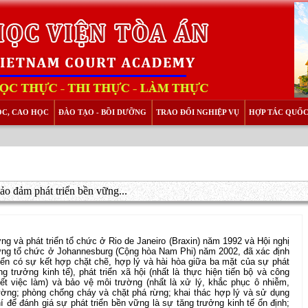
ỌC, CAO HỌC
ĐÀO TẠO - BỒI DƯỠNG
TRAO ĐỔI NGHIỆP VỤ
HỢP TÁC QUỐC
o đảm phát triển bền vững...
ờng và phát triển tổ chức ở Rio de Janeiro (Braxin) năm 1992 và Hội nghị
 vững tổ chức ở Johannesburg (Cộng hòa Nam Phi) năm 2002, đã xác định
triển có sự kết hợp chặt chẽ, hợp lý và hài hòa giữa ba mặt của sự phát
ăng trưởng kinh tế), phát triển xã hội (nhất là thực hiện tiến bộ và công
yết việc làm) và bảo vệ môi trường (nhất là xử lý, khắc phục ô nhiễm,
rường; phòng chống cháy và chặt phá rừng; khai thác hợp lý và sử dụng
chí để đánh giá sự phát triển bền vững là sự tăng trưởng kinh tế ổn định;