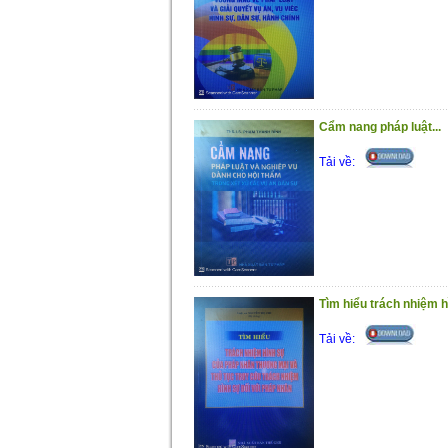
nay” được phát triển từ nhiệm vụ khoa h
khoa học công phu, nghiêm túc, có chất
pháp luật và xây dựng, hoàn thiện pháp l
Việt Nam hiện nay.
Xin trân trọng giới thiệu cùng bạn đọc.
Cẩm nang pháp luật...
Tải về:
Tìm hiểu trách nhiệm 
Tải về: