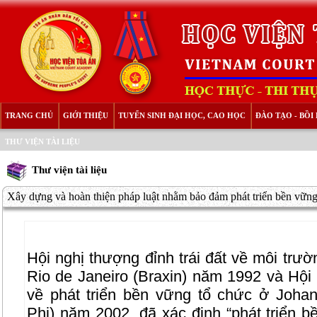
TRANG CHỦ
GIỚI THIỆU
TUYỂN SINH ĐẠI HỌC, CAO HỌC
ĐÀO TẠO - BỒ
THƯ VIỆN TÀI LIỆU
Thư viện tài liệu
Xây dựng và hoàn thiện pháp luật nhằm bảo đảm phát triển bền vững.
Hội nghị thượng đỉnh trái đất về môi trườ
Rio de Janeiro (Braxin) năm 1992 và Hội 
về phát triển bền vững tổ chức ở Joh
Phi) năm 2002, đã xác định “phát triển bề