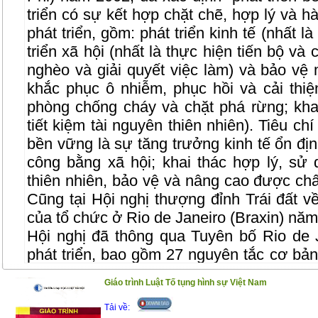
triển có sự kết hợp chặt chẽ, hợp lý và h
phát triển, gồm: phát triển kinh tế (nhất là
triển xã hội (nhất là thực hiện tiến bộ và
nghèo và giải quyết việc làm) và bảo vệ m
khắc phục ô nhiễm, phục hồi và cải thiệ
phòng chống cháy và chặt phá rừng; kha
tiết kiệm tài nguyên thiên nhiên). Tiêu ch
bền vững là sự tăng trưởng kinh tế ổn định
công bằng xã hội; khai thác hợp lý, sử 
thiên nhiên, bảo vệ và nâng cao được ch
Cũng tại Hội nghị thượng đỉnh Trái đất về
của tổ chức ở Rio de Janeiro (Braxin) nă
Hội nghị đã thông qua Tuyên bố Rio de 
phát triển, bao gồm 27 nguyên tắc cơ bả
21 (Agenda 21) về các giải pháp phát tr
Giáo trình Luật Tố tụng hình sự Việt Nam
giới trong thế kỷ 21.
Tải về:
Ngày 17/8/2004, Thủ tướng Chính ph