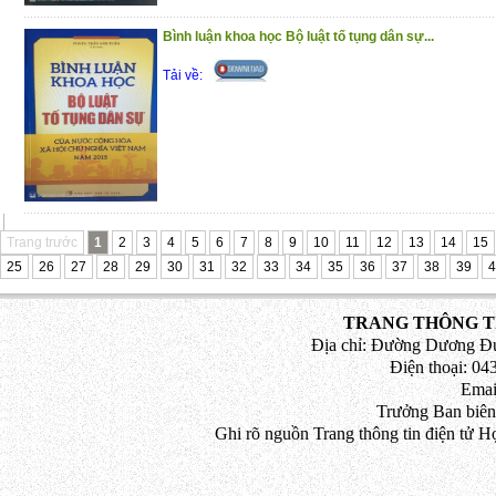
Bình luận khoa học Bộ luật tố tụng dân sự...
Tải về:
Trang trước
1
2
3
4
5
6
7
8
9
10
11
12
13
14
15
25
26
27
28
29
30
31
32
33
34
35
36
37
38
39
4
TRANG THÔNG TI
Địa chỉ: Đường Dương Đứ
Điện thoại: 043
Emai
Trưởng Ban biên
Ghi rõ nguồn Trang thông tin điện tử H