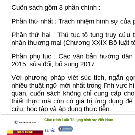
Cuốn sách gồm 3 phần chính :
Phần thứ nhất : Trách nhiệm hình sự của
Phần thứ hai : Thủ tục tố tụng truy cứu
nhân thương mại (Chương XXIX Bộ luật tố
Phần phụ lục : Các văn bản hướng dẫn 
2015, sửa đổi, bổ sung 2017
Với phương pháp viết súc tích, ngắn gọ
nhiều thuật ngữ mới nhất trong lĩnh vực hì
quan, cuốn sách không chỉ cung cấp cho
thiết thực mà còn có giá trị ứng dụng để
cứu, học tập và áp dụng thực tiễn.
Giáo trình Luật Tố tụng hình sự Việt Nam
Trân trọng giới thiệu đến bạn đọc!
Tải về: