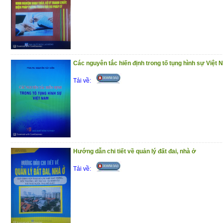
Phần I : Hỏi – đáp pháp luật về bảo hiể
phần trả lời được trình bày theo các
chương trong Luật Bảo hiểm y tế
Phần II : Một số văn bản quy phạm pháp l
Các nguyên tắc hiến định trong tố tụng hình sự Việt
y tế
Tải về:
Trân trọng giới thiệu đến bạn đọc !
(10/12/2020)
Hướng dẫn chi tiết về quản lý đất đai, nhà ở
Tải về: