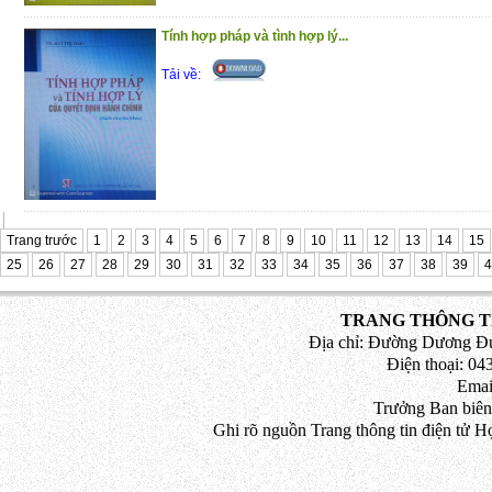
Tính hợp pháp và tình hợp lý...
Tải về:
Trang trước
1
2
3
4
5
6
7
8
9
10
11
12
13
14
15
25
26
27
28
29
30
31
32
33
34
35
36
37
38
39
4
TRANG THÔNG TI
Địa chỉ: Đường Dương Đứ
Điện thoại: 043
Emai
Trưởng Ban biên
Ghi rõ nguồn Trang thông tin điện tử H