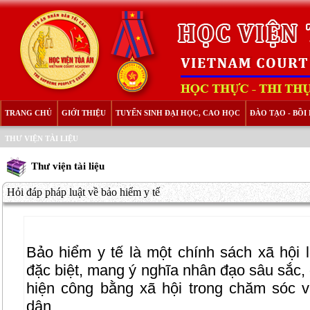
TRANG CHỦ
GIỚI THIỆU
TUYỂN SINH ĐẠI HỌC, CAO HỌC
ĐÀO TẠO - BỒ
THƯ VIỆN TÀI LIỆU
Thư viện tài liệu
Hỏi đáp pháp luật về bảo hiểm y tế
Bảo hiểm y tế là một chính sách xã hội l
đặc biệt, mang ý nghĩa nhân đạo sâu sắc,
hiện công bằng xã hội trong chăm sóc 
dân.