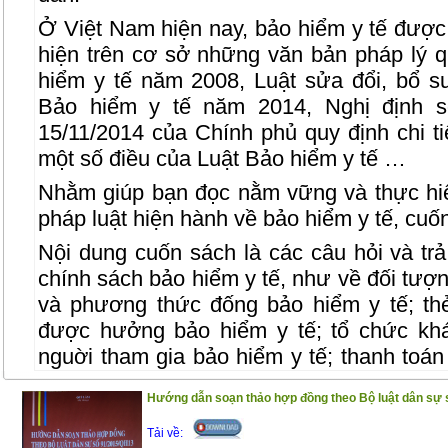
Ở Việt Nam hiện nay, bảo hiểm y tế được
hiện trên cơ sở những văn bản pháp lý q
hiểm y tế năm 2008, Luật sửa đổi, bổ s
Bảo hiểm y tế năm 2014, Nghị định 
15/11/2014 của Chính phủ quy định chi t
một số điều của Luật Bảo hiểm y tế …
Nhằm giúp bạn đọc nằm vững và thực hi
pháp luật hiện hành về bảo hiểm y tế, cuốn
Nội dung cuốn sách là các câu hỏi và trả 
chính sách bảo hiểm y tế, như về đối tượ
và phương thức đống bảo hiểm y tế; th
được hưởng bảo hiểm y tế; tổ chức kh
nguời tham gia bảo hiểm y tế; thanh toá
bệnh bảo hiểm y tế; quỹ bảo hiểm y tế; 
Hướng dẫn soạn thảo hợp đồng theo Bộ luật dân sự 
các bên liên quan đến bảo hiểm y tế…
Tải về:
Cuốn sách gồm 2 phần :