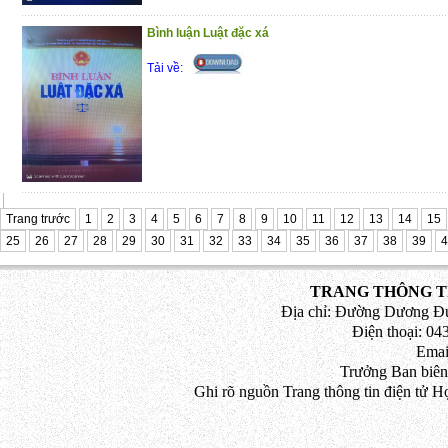
Bình luận Luật đặc xá
Tải về:
Trang trước
1
2
3
4
5
6
7
8
9
10
11
12
13
14
15
25
26
27
28
29
30
31
32
33
34
35
36
37
38
39
4
TRANG THÔNG TI
Địa chỉ: Đường Dương Đứ
Điện thoại: 043
Emai
Trưởng Ban biên
Ghi rõ nguồn Trang thông tin điện tử H