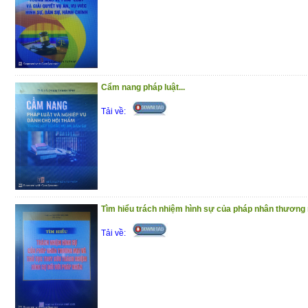
Phần I : Hỏi – đáp pháp luật về bảo hiể
phần trả lời được trình bày theo các
chương trong Luật Bảo hiểm y tế
Phần II : Một số văn bản quy phạm pháp l
Cẩm nang pháp luật...
y tế
Tải về:
Trân trọng giới thiệu đến bạn đọc !
(10/12/2020)
Tìm hiểu trách nhiệm hình sự của pháp nhân thương m
Tải về: