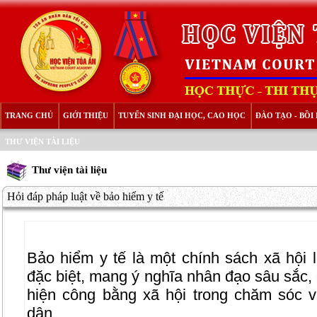
TRANG CHỦ
GIỚI THIỆU
TUYỂN SINH ĐẠI HỌC, CAO HỌC
ĐÀO TẠO - BỒ
THƯ VIỆN TÀI LIỆU
Thư viện tài liệu
Hỏi đáp pháp luật về bảo hiểm y tế
Bảo hiểm y tế là một chính sách xã hội l
đặc biệt, mang ý nghĩa nhân đạo sâu sắc,
hiện công bằng xã hội trong chăm sóc 
dân.