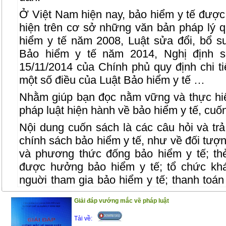
Ở Việt Nam hiện nay, bảo hiểm y tế được
hiện trên cơ sở những văn bản pháp lý q
hiểm y tế năm 2008, Luật sửa đổi, bổ s
Bảo hiểm y tế năm 2014, Nghị định 
15/11/2014 của Chính phủ quy định chi t
một số điều của Luật Bảo hiểm y tế …
Nhằm giúp bạn đọc nằm vững và thực hi
pháp luật hiện hành về bảo hiểm y tế, cuốn
Nội dung cuốn sách là các câu hỏi và trả 
chính sách bảo hiểm y tế, như về đối tượ
và phương thức đống bảo hiểm y tế; th
được hưởng bảo hiểm y tế; tổ chức kh
nguời tham gia bảo hiểm y tế; thanh toá
bệnh bảo hiểm y tế; quỹ bảo hiểm y tế; 
Giải đáp vướng mắc về pháp luật
các bên liên quan đến bảo hiểm y tế…
Tải về:
Cuốn sách gồm 2 phần :