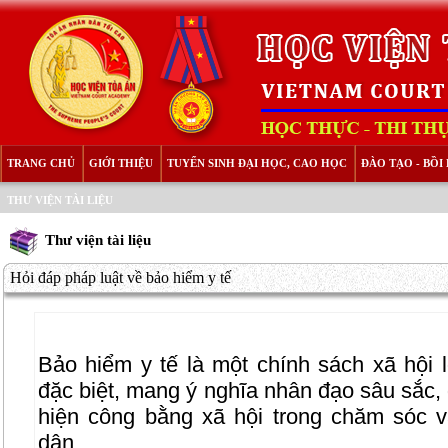
TRANG CHỦ
GIỚI THIỆU
TUYỂN SINH ĐẠI HỌC, CAO HỌC
ĐÀO TẠO - BỒ
THƯ VIỆN TÀI LIỆU
Thư viện tài liệu
Hỏi đáp pháp luật về bảo hiểm y tế
Bảo hiểm y tế là một chính sách xã hội l
đặc biệt, mang ý nghĩa nhân đạo sâu sắc,
hiện công bằng xã hội trong chăm sóc 
dân.