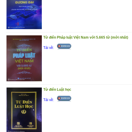
Phần I : Hỏi – đáp pháp luật về bảo hiể
phần trả lời được trình bày theo các
chương trong Luật Bảo hiểm y tế
Phần II : Một số văn bản quy phạm pháp l
Từ điển Pháp luật Việt Nam với 5.665 từ (mới nhất)
y tế
Tải về:
Trân trọng giới thiệu đến bạn đọc !
(10/12/2020)
Từ điển Luật học
Tải về: