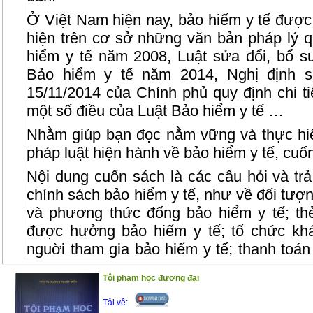
Ở Việt Nam hiện nay, bảo hiểm y tế được
hiện trên cơ sở những văn bản pháp lý q
hiểm y tế năm 2008, Luật sửa đổi, bổ s
Bảo hiểm y tế năm 2014, Nghị định 
15/11/2014 của Chính phủ quy định chi t
một số điều của Luật Bảo hiểm y tế …
Nhằm giúp bạn đọc nằm vững và thực hi
pháp luật hiện hành về bảo hiểm y tế, cuốn
Nội dung cuốn sách là các câu hỏi và trả 
chính sách bảo hiểm y tế, như về đối tượ
và phương thức đống bảo hiểm y tế; th
được hưởng bảo hiểm y tế; tổ chức kh
nguời tham gia bảo hiểm y tế; thanh toá
bệnh bảo hiểm y tế; quỹ bảo hiểm y tế; 
Tội phạm học đương đại
các bên liên quan đến bảo hiểm y tế…
Tải về:
Cuốn sách gồm 2 phần :