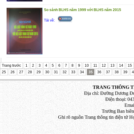
So sánh BLHS năm 1999 với BLHS năm 2015
Tải về:
Trang trước
1
2
3
4
5
6
7
8
9
10
11
12
13
14
15
25
26
27
28
29
30
31
32
33
34
35
36
37
38
39
4
TRANG THÔNG TI
Địa chỉ: Đường Dương Đứ
Điện thoại: 043
Emai
Trưởng Ban biên
Ghi rõ nguồn Trang thông tin điện tử H