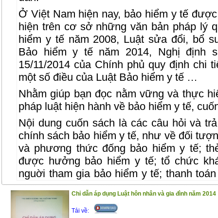
Ở Việt Nam hiện nay, bảo hiểm y tế được
hiện trên cơ sở những văn bản pháp lý q
hiểm y tế năm 2008, Luật sửa đổi, bổ s
Bảo hiểm y tế năm 2014, Nghị định 
15/11/2014 của Chính phủ quy định chi t
một số điều của Luật Bảo hiểm y tế …
Nhằm giúp bạn đọc nằm vững và thực hi
pháp luật hiện hành về bảo hiểm y tế, cuốn
Nội dung cuốn sách là các câu hỏi và trả 
chính sách bảo hiểm y tế, như về đối tượ
và phương thức đống bảo hiểm y tế; th
được hưởng bảo hiểm y tế; tổ chức kh
nguời tham gia bảo hiểm y tế; thanh toá
bệnh bảo hiểm y tế; quỹ bảo hiểm y tế; 
Chỉ dẫn áp dụng Luật hôn nhân và gia đình năm 2014
các bên liên quan đến bảo hiểm y tế…
Tải về:
Cuốn sách gồm 2 phần :