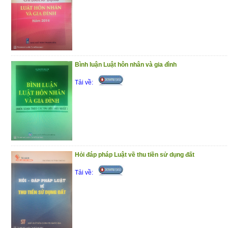
Phần I : Hỏi – đáp pháp luật về bảo hiể
phần trả lời được trình bày theo các
chương trong Luật Bảo hiểm y tế
Phần II : Một số văn bản quy phạm pháp l
Bình luận Luật hôn nhân và gia đình
y tế
Tải về:
Trân trọng giới thiệu đến bạn đọc !
(10/12/2020)
Hỏi đáp pháp Luật về thu tiền sử dụng đất
Tải về: