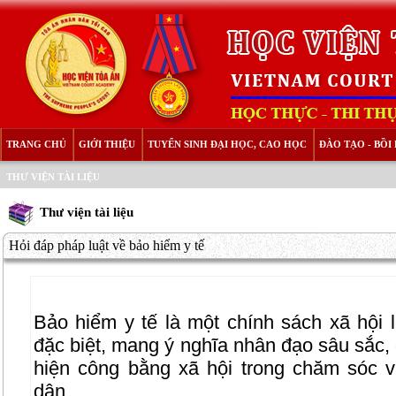
TRANG CHỦ
GIỚI THIỆU
TUYỂN SINH ĐẠI HỌC, CAO HỌC
ĐÀO TẠO - BỒ
THƯ VIỆN TÀI LIỆU
Thư viện tài liệu
Hỏi đáp pháp luật về bảo hiểm y tế
Bảo hiểm y tế là một chính sách xã hội l
đặc biệt, mang ý nghĩa nhân đạo sâu sắc,
hiện công bằng xã hội trong chăm sóc 
dân.