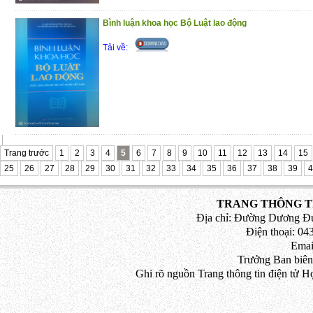
Bình luận khoa học Bộ Luật lao động
Tải về:
Trang trước
1
2
3
4
5
6
7
8
9
10
11
12
13
14
15
25
26
27
28
29
30
31
32
33
34
35
36
37
38
39
4
TRANG THÔNG TI
Địa chỉ: Đường Dương Đứ
Điện thoại: 043
Emai
Trưởng Ban biên
Ghi rõ nguồn Trang thông tin điện tử H