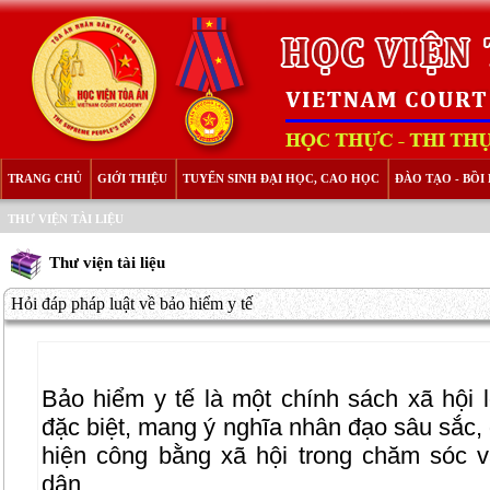
TRANG CHỦ
GIỚI THIỆU
TUYỂN SINH ĐẠI HỌC, CAO HỌC
ĐÀO TẠO - BỒ
THƯ VIỆN TÀI LIỆU
Thư viện tài liệu
Hỏi đáp pháp luật về bảo hiểm y tế
Bảo hiểm y tế là một chính sách xã hội l
đặc biệt, mang ý nghĩa nhân đạo sâu sắc,
hiện công bằng xã hội trong chăm sóc 
dân.