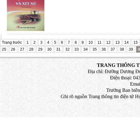
Phần I : Hỏi – đáp pháp luật về bảo hiể
phần trả lời được trình bày theo các
chương trong Luật Bảo hiểm y tế
Phần II : Một số văn bản quy phạm pháp l
y tế
Trang trước
1
2
3
4
5
6
7
8
9
10
11
12
13
14
15
25
26
27
28
29
30
31
32
33
34
35
36
37
38
39
4
Trân trọng giới thiệu đến bạn đọc !
(10/12/2020)
TRANG THÔNG TI
Địa chỉ: Đường Dương Đứ
Điện thoại: 043
Emai
Trưởng Ban biên
Ghi rõ nguồn Trang thông tin điện tử H