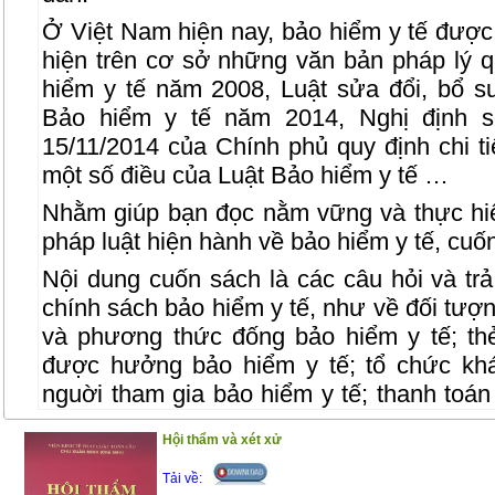
Ở Việt Nam hiện nay, bảo hiểm y tế được
hiện trên cơ sở những văn bản pháp lý q
hiểm y tế năm 2008, Luật sửa đổi, bổ s
Bảo hiểm y tế năm 2014, Nghị định 
15/11/2014 của Chính phủ quy định chi t
một số điều của Luật Bảo hiểm y tế …
Nhằm giúp bạn đọc nằm vững và thực hi
pháp luật hiện hành về bảo hiểm y tế, cuốn
Nội dung cuốn sách là các câu hỏi và trả 
chính sách bảo hiểm y tế, như về đối tượ
và phương thức đống bảo hiểm y tế; th
được hưởng bảo hiểm y tế; tổ chức kh
nguời tham gia bảo hiểm y tế; thanh toá
bệnh bảo hiểm y tế; quỹ bảo hiểm y tế; 
Hội thẩm và xét xử
các bên liên quan đến bảo hiểm y tế…
Tải về:
Cuốn sách gồm 2 phần :