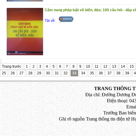
Cẩm nang pháp luật về biển, đảo; 100 câu hỏi - đáp v
Tải về:
Trang trước
1
2
3
4
5
6
7
8
9
10
11
12
13
14
15
25
26
27
28
29
30
31
32
33
34
35
36
37
38
39
4
TRANG THÔNG TI
Địa chỉ: Đường Dương Đứ
Điện thoại: 043
Emai
Trưởng Ban biên
Ghi rõ nguồn Trang thông tin điện tử H