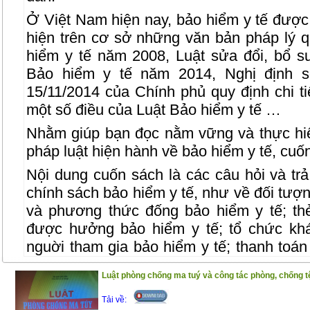
Ở Việt Nam hiện nay, bảo hiểm y tế được
hiện trên cơ sở những văn bản pháp lý q
hiểm y tế năm 2008, Luật sửa đổi, bổ s
Bảo hiểm y tế năm 2014, Nghị định 
15/11/2014 của Chính phủ quy định chi t
một số điều của Luật Bảo hiểm y tế …
Nhằm giúp bạn đọc nằm vững và thực hi
pháp luật hiện hành về bảo hiểm y tế, cuốn
Nội dung cuốn sách là các câu hỏi và trả 
chính sách bảo hiểm y tế, như về đối tượ
và phương thức đống bảo hiểm y tế; th
được hưởng bảo hiểm y tế; tổ chức kh
nguời tham gia bảo hiểm y tế; thanh toá
bệnh bảo hiểm y tế; quỹ bảo hiểm y tế; 
Luật phòng chống ma tuý và công tác phòng, chống tệ
các bên liên quan đến bảo hiểm y tế…
Tải về:
Cuốn sách gồm 2 phần :