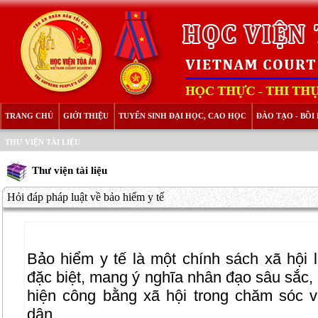
TRANG CHỦ
GIỚI THIỆU
TUYỂN SINH ĐẠI HỌC, CAO HỌC
ĐÀO TẠO - BỒ
THƯ VIỆN TÀI LIỆU
Thư viện tài liệu
Hỏi đáp pháp luật về bảo hiểm y tế
Bảo hiểm y tế là một chính sách xã hội l
đặc biệt, mang ý nghĩa nhân đạo sâu sắc,
hiện công bằng xã hội trong chăm sóc 
dân.