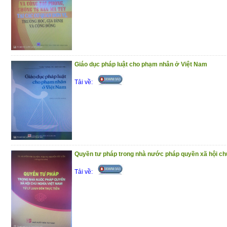
Phần I : Hỏi – đáp pháp luật về bảo hiể
phần trả lời được trình bày theo các
chương trong Luật Bảo hiểm y tế
Phần II : Một số văn bản quy phạm pháp l
Giáo dục pháp luật cho phạm nhân ở Việt Nam
y tế
Tải về:
Trân trọng giới thiệu đến bạn đọc !
(10/12/2020)
Quyền tư pháp trong nhà nước pháp quyền xã hội ch
Tải về: