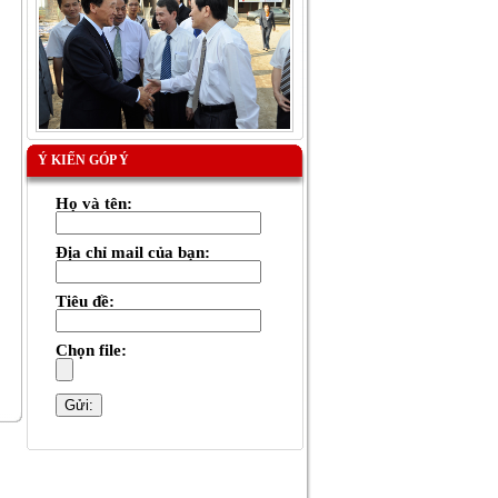
Ý KIẾN GÓP Ý
Họ và tên:
Địa chỉ mail của bạn:
Tiêu đề:
Chọn file: