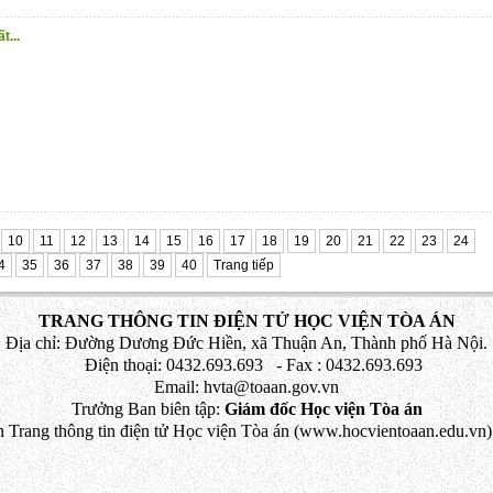
t...
10
11
12
13
14
15
16
17
18
19
20
21
22
23
24
4
35
36
37
38
39
40
Trang tiếp
TRANG THÔNG TIN ĐIỆN TỬ HỌC VIỆN TÒA ÁN
Địa chỉ: Đường Dương Đức Hiền, xã Thuận An, Thành phố Hà Nội.
Điện thoại: 0432.693.693 - Fax : 0432.693.693
Email: hvta@toaan.gov.vn
Trưởng Ban biên tập:
Giám đốc Học viện Tòa án
 Trang thông tin điện tử Học viện Tòa án (www.hocvientoaan.edu.vn) 