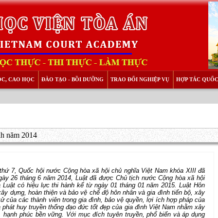
ỌC, CAO HỌC
ĐÀO TẠO - BỒI DƯỠNG
TRAO ĐỔI NGHIỆP VỤ
HỢP TÁC QUỐC
ình năm 2014
hứ 7, Quốc hội nước Cộng hòa xã hội chủ nghĩa Việt Nam khóa XIII đã
y 26 tháng 6 năm 2014, Luật đã được Chủ tịch nước Cộng hòa xã hội
 và Luật có hiệu lực thi hành kể từ ngày 01 tháng 01 năm 2015. Luật Hôn
ây dựng, hoàn thiện và bảo vệ chế độ hôn nhân và gia đình tiến bộ, xây
của các thành viên trong gia đình, bảo vệ quyền, lợi ích hợp pháp của
và phát huy truyền thống đạo đức tốt đẹp của gia đình Việt Nam nhằm xây
ộ, hạnh phúc bền vững. Với mục đích tuyên truyền, phổ biến và áp dụng