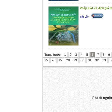
Pháp luật về định giá đấ
Tải về:
Trang trước
1
2
3
4
5
6
7
8
9
25
26
27
28
29
30
31
32
33
3
Ghi rõ nguồn