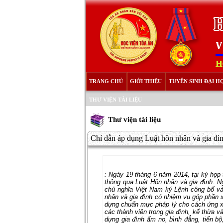
TRANG CHỦ
GIỚI THIỆU
TUYỂN SINH ĐẠI H
THƯ VIỆN TÀI LIỆU
Thư viện tài liệu
Chỉ dẫn áp dụng Luật hôn nhân và gia đ
:
Ngày 19 tháng 6 năm 2014, tại kỳ họp t
thông qua Luật Hôn nhân và gia đình. Ngà
chủ nghĩa Việt Nam ký Lệnh công bố
nhân và gia đình có nhiệm vụ góp phần x
dựng chuẩn mực pháp lý cho cách ứng xử 
các thành viên trong gia đình, kế thừa 
dựng gia đình ấm no, bình đẳng, tiến b