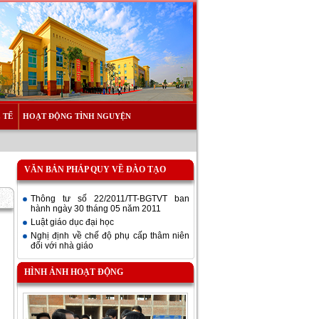
 TẾ
HOẠT ĐỘNG TÌNH NGUYỆN
VĂN BẢN PHÁP QUY VỀ ĐÀO TẠO
Thông tư số 22/2011/TT-BGTVT ban
hành ngày 30 tháng 05 năm 2011
Luật giáo dục đại học
Nghị định về chế độ phụ cấp thâm niên
đối với nhà giáo
HÌNH ẢNH HOẠT ĐỘNG