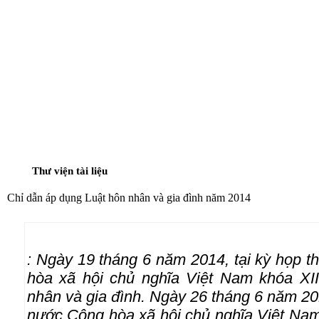
TRANG CHỦ
GIỚI THIỆU
TUYỂN SINH ĐẠI HỌC, CAO HỌC
ĐÀO TẠO - BỒ
THƯ VIỆN TÀI LIỆU
Thư viện tài liệu
Chỉ dẫn áp dụng Luật hôn nhân và gia đình năm 2014
:
Ngày 19 tháng 6 năm 2014, tại kỳ họp t
hòa xã hội chủ nghĩa Việt Nam khóa 
nhân và gia đình. Ngày 26 tháng 6 năm 20
nước Cộng hòa xã hội chủ nghĩa Việt Na