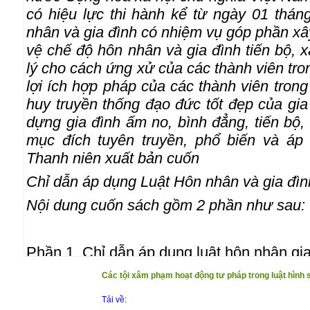
có hiệu lực thi hành kể từ ngày 01 thá
nhân và gia đình có nhiệm vụ góp phần xâ
vệ chế độ hôn nhân và gia đình tiến bộ,
lý cho cách ứng xử của các thành viên tro
lợi ích hợp pháp của các thành viên trong
huy truyền thống đạo đức tốt đẹp của gi
dựng gia đình ấm no, bình đẳng, tiến bộ
mục đích tuyên truyền, phổ biến và áp
Thanh niên xuất bản cuốn
Chỉ dẫn áp dụng Luật Hôn nhân và gia đì
Nội dung cuốn sách gồm 2 phần như sau:
Phần 1. Chỉ dẫn áp dụng luật hôn nhân gi
Phần 2. Các văn bản hướng dẫn luật hôn 
Các tội xâm phạm hoạt động tư pháp trong luật hình
Trân trọng giới thiệu đến bạn đọc !
Tải về: