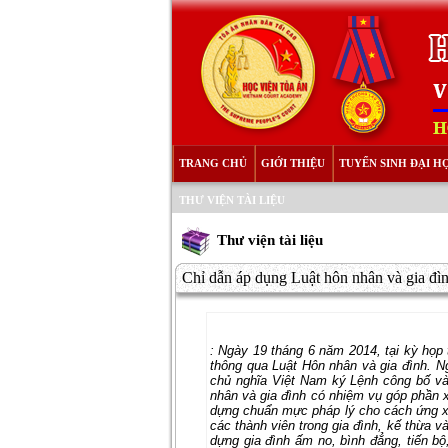
TRANG CHỦ
GIỚI THIỆU
TUYỂN SINH ĐẠI H
THƯ VIỆN TÀI LIỆU
Thư viện tài liệu
Chỉ dẫn áp dụng Luật hôn nhân và gia đ
:
Ngày 19 tháng 6 năm 2014, tại kỳ họp t
thông qua Luật Hôn nhân và gia đình. Ngà
chủ nghĩa Việt Nam ký Lệnh công bố
nhân và gia đình có nhiệm vụ góp phần x
dựng chuẩn mực pháp lý cho cách ứng xử 
các thành viên trong gia đình, kế thừa 
dựng gia đình ấm no, bình đẳng, tiến b