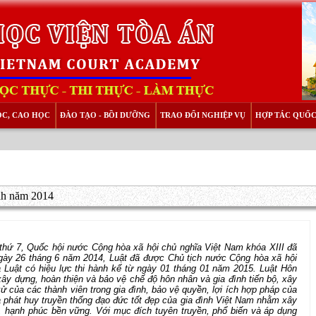
ỌC, CAO HỌC
ĐÀO TẠO - BỒI DƯỠNG
TRAO ĐỔI NGHIỆP VỤ
HỢP TÁC QUỐC
ình năm 2014
hứ 7, Quốc hội nước Cộng hòa xã hội chủ nghĩa Việt Nam khóa XIII đã
y 26 tháng 6 năm 2014, Luật đã được Chủ tịch nước Cộng hòa xã hội
 và Luật có hiệu lực thi hành kể từ ngày 01 tháng 01 năm 2015. Luật Hôn
ây dựng, hoàn thiện và bảo vệ chế độ hôn nhân và gia đình tiến bộ, xây
của các thành viên trong gia đình, bảo vệ quyền, lợi ích hợp pháp của
và phát huy truyền thống đạo đức tốt đẹp của gia đình Việt Nam nhằm xây
ộ, hạnh phúc bền vững. Với mục đích tuyên truyền, phổ biến và áp dụng