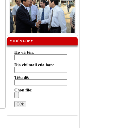
Ý KIẾN GÓP Ý
Họ và tên:
Địa chỉ mail của bạn:
Tiêu đề:
Chọn file: