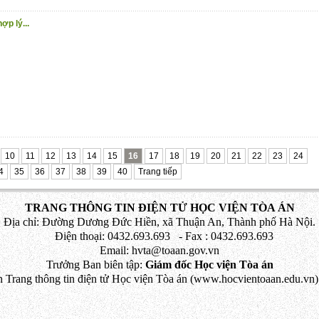
ợp lý...
10
11
12
13
14
15
16
17
18
19
20
21
22
23
24
4
35
36
37
38
39
40
Trang tiếp
TRANG THÔNG TIN ĐIỆN TỬ HỌC VIỆN TÒA ÁN
Địa chỉ: Đường Dương Đức Hiền, xã Thuận An, Thành phố Hà Nội.
Điện thoại: 0432.693.693 - Fax : 0432.693.693
Email: hvta@toaan.gov.vn
Trưởng Ban biên tập:
Giám đốc Học viện Tòa án
 Trang thông tin điện tử Học viện Tòa án (www.hocvientoaan.edu.vn) 