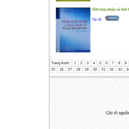
Tính hợp pháp và tình h
Tải về:
Trang trước
1
2
3
4
5
6
7
8
9
25
26
27
28
29
30
31
32
33
3
Ghi rõ nguồn