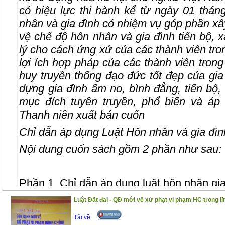
có hiệu lực thi hành kể từ ngày 01 thá
nhân và gia đình có nhiệm vụ góp phần xâ
vệ chế độ hôn nhân và gia đình tiến bộ,
lý cho cách ứng xử của các thành viên tro
lợi ích hợp pháp của các thành viên trong
huy truyền thống đạo đức tốt đẹp của gi
dựng gia đình ấm no, bình đẳng, tiến bộ
mục đích tuyên truyền, phổ biến và áp
Thanh niên xuất bản cuốn
Chỉ dẫn áp dụng Luật Hôn nhân và gia đì
Nội dung cuốn sách gồm 2 phần như sau:
Phần 1. Chỉ dẫn áp dụng luật hôn nhân gi
Phần 2. Các văn bản hướng dẫn luật hôn 
Luật Đất đai - QĐ mới về xử phạt vi phạm HC trong lĩ
Trân trọng giới thiệu đến bạn đọc !
Tải về: