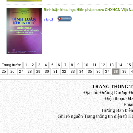
Bình luận khoa học Hiến pháp nước CHXHCN Việt 
Tải về:
Trang trước
1
2
3
4
5
6
7
8
9
10
11
12
13
14
15
25
26
27
28
29
30
31
32
33
34
35
36
37
38
39
4
TRANG THÔNG TI
Địa chỉ: Đường Dương Đứ
Điện thoại: 043
Emai
Trưởng Ban biên
Ghi rõ nguồn Trang thông tin điện tử H