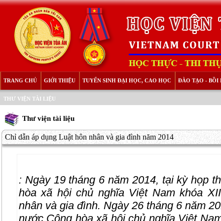
TRANG CHỦ
GIỚI THIỆU
TUYỂN SINH ĐẠI HỌC, CAO HỌC
ĐÀO TẠO - BỒ
THƯ VIỆN TÀI LIỆU
Thư viện tài liệu
Chỉ dẫn áp dụng Luật hôn nhân và gia đình năm 2014
:
Ngày 19 tháng 6 năm 2014, tại kỳ họp t
hòa xã hội chủ nghĩa Việt Nam khóa 
nhân và gia đình. Ngày 26 tháng 6 năm 20
nước Cộng hòa xã hội chủ nghĩa Việt Na