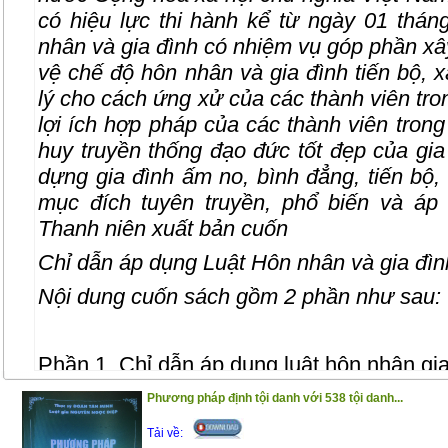
có hiệu lực thi hành kể từ ngày 01 thá
nhân và gia đình có nhiệm vụ góp phần xâ
vệ chế độ hôn nhân và gia đình tiến bộ,
lý cho cách ứng xử của các thành viên tro
lợi ích hợp pháp của các thành viên trong
huy truyền thống đạo đức tốt đẹp của gi
dựng gia đình ấm no, bình đẳng, tiến bộ
mục đích tuyên truyền, phổ biến và áp
Thanh niên xuất bản cuốn
Chỉ dẫn áp dụng Luật Hôn nhân và gia đì
Nội dung cuốn sách gồm 2 phần như sau:
Phần 1. Chỉ dẫn áp dụng luật hôn nhân gi
Phần 2. Các văn bản hướng dẫn luật hôn 
Phương pháp định tội danh với 538 tội danh...
Trân trọng giới thiệu đến bạn đọc !
Tải về: