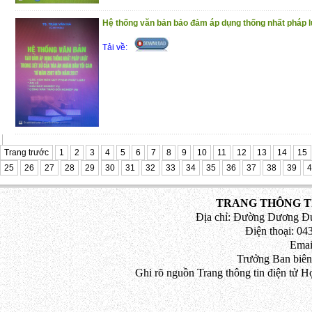
Hệ thống văn bản bảo đảm áp dụng thống nhất pháp luậ
Tải về:
Trang trước
1
2
3
4
5
6
7
8
9
10
11
12
13
14
15
25
26
27
28
29
30
31
32
33
34
35
36
37
38
39
4
TRANG THÔNG TI
Địa chỉ: Đường Dương Đứ
Điện thoại: 043
Emai
Trưởng Ban biên
Ghi rõ nguồn Trang thông tin điện tử H