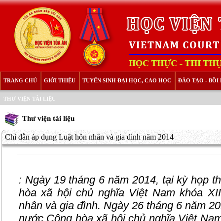
TRANG CHỦ
GIỚI THIỆU
TUYỂN SINH ĐẠI HỌC, CAO HỌC
ĐÀO TẠO - BỒ
THƯ VIỆN TÀI LIỆU
Thư viện tài liệu
Chỉ dẫn áp dụng Luật hôn nhân và gia đình năm 2014
:
Ngày 19 tháng 6 năm 2014, tại kỳ họp t
hòa xã hội chủ nghĩa Việt Nam khóa 
nhân và gia đình. Ngày 26 tháng 6 năm 20
nước Cộng hòa xã hội chủ nghĩa Việt Na