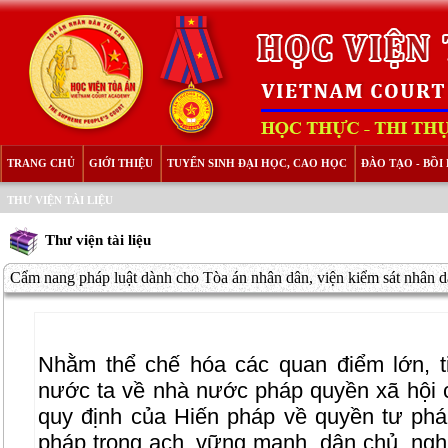
TRANG CHỦ
GIỚI THIỆU
TUYỂN SINH ĐẠI HỌC, CAO HỌC
ĐÀO TẠO - BỒ
THƯ VIỆN TÀI LIỆU
Thư viện tài liệu
Cẩm nang pháp luật dành cho Tòa án nhân dân, viện kiểm sát nhân dâ
Nhằm thể chế hóa các quan điểm lớn, 
nước ta về nhà nước pháp quyền xã hội c
quy định của Hiến pháp về quyền tư ph
pháp trong ạch, vững mạnh, dân chủ, ngh