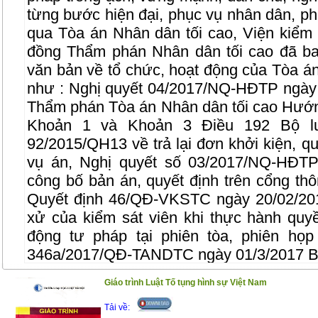
từng bước hiện đại, phục vụ nhân dân, ph
qua Tòa án Nhân dân tối cao, Viện kiểm 
đồng Thẩm phán Nhân dân tối cao đã ba
văn bản về tổ chức, hoạt động của Tòa á
như : Nghị quyết 04/2017/NQ-HĐTP ngày
Thẩm phán Tòa án Nhân dân tối cao Hướng
Khoản 1 và Khoản 3 Điều 192 Bộ l
92/2015/QH13 về trả lại đơn khởi kiện, qu
vụ án, Nghị quyết số 03/2017/NQ-HĐTP
công bố bản án, quyết định trên cổng thôn
Quyết định 46/QĐ-VKSTC ngày 20/02/20
xử của kiểm sát viên khi thực hành quyề
động tư pháp tại phiên tòa, phiên họp
346a/2017/QĐ-TANDTC ngày 01/3/2017 Ba
kiểm tra trong tòa án nhân dân…
Giáo trình Luật Tố tụng hình sự Việt Nam
Để phổ biến những quy định mới liên qua
Tải về:
công dân, cuốn sách này ra đời với kết cấ