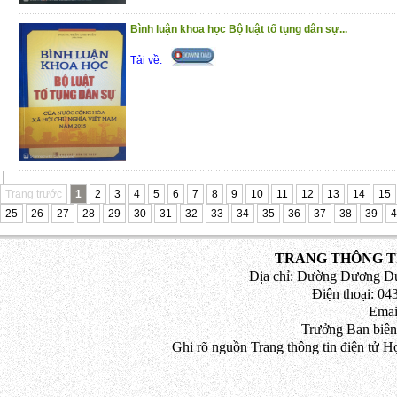
Trân trọng giới thiệu đến bạn đọc!
Bình luận khoa học Bộ luật tố tụng dân sự...
(4/11/2020)
Tải về:
Trang trước
1
2
3
4
5
6
7
8
9
10
11
12
13
14
15
25
26
27
28
29
30
31
32
33
34
35
36
37
38
39
4
TRANG THÔNG TI
Địa chỉ: Đường Dương Đứ
Điện thoại: 043
Emai
Trưởng Ban biên
Ghi rõ nguồn Trang thông tin điện tử H