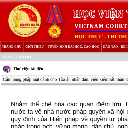
TRANG CHỦ
GIỚI THIỆU
TUYỂN SINH ĐẠI HỌC, CAO HỌC
ĐÀO TẠO - BỒ
THƯ VIỆN TÀI LIỆU
Thư viện tài liệu
Cẩm nang pháp luật dành cho Tòa án nhân dân, viện kiểm sát nhân dâ
Nhằm thể chế hóa các quan điểm lớn, 
nước ta về nhà nước pháp quyền xã hội c
quy định của Hiến pháp về quyền tư ph
pháp trong ạch, vững mạnh, dân chủ, ngh