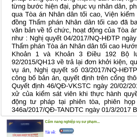
từng bước hiện đại, phục vụ nhân dân, ph
qua Tòa án Nhân dân tối cao, Viện kiểm 
đồng Thẩm phán Nhân dân tối cao đã ba
văn bản về tổ chức, hoạt động của Tòa á
như : Nghị quyết 04/2017/NQ-HĐTP ngày
Thẩm phán Tòa án Nhân dân tối cao Hướng
Khoản 1 và Khoản 3 Điều 192 Bộ l
92/2015/QH13 về trả lại đơn khởi kiện, qu
vụ án, Nghị quyết số 03/2017/NQ-HĐTP
công bố bản án, quyết định trên cổng thôn
Quyết định 46/QĐ-VKSTC ngày 20/02/20
xử của kiểm sát viên khi thực hành quyề
động tư pháp tại phiên tòa, phiên họp
346a/2017/QĐ-TANDTC ngày 01/3/2017 Ba
kiểm tra trong tòa án nhân dân…
Cẩm nang nghiệp vụ sư phạm...
Để phổ biến những quy định mới liên qua
Tải về:
công dân, cuốn sách này ra đời với kết cấ