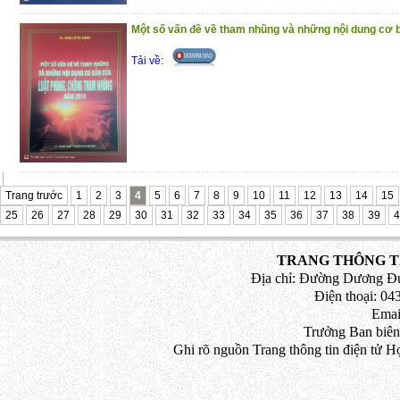
Trân trọng giới thiệu đến bạn đọc!
Một số vấn đề về tham nhũng và những nội dung cơ b
(4/11/2020)
Tải về:
Trang trước
1
2
3
4
5
6
7
8
9
10
11
12
13
14
15
25
26
27
28
29
30
31
32
33
34
35
36
37
38
39
4
TRANG THÔNG TI
Địa chỉ: Đường Dương Đứ
Điện thoại: 043
Emai
Trưởng Ban biên
Ghi rõ nguồn Trang thông tin điện tử H