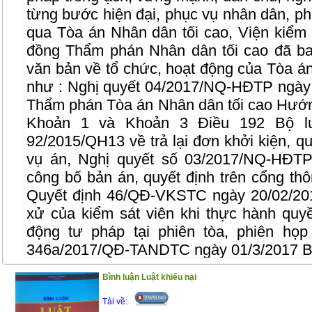
từng bước hiện đại, phục vụ nhân dân, ph
qua Tòa án Nhân dân tối cao, Viện kiểm 
đồng Thẩm phán Nhân dân tối cao đã ba
văn bản về tổ chức, hoạt động của Tòa á
như : Nghị quyết 04/2017/NQ-HĐTP ngày
Thẩm phán Tòa án Nhân dân tối cao Hướng
Khoản 1 và Khoản 3 Điều 192 Bộ l
92/2015/QH13 về trả lại đơn khởi kiện, qu
vụ án, Nghị quyết số 03/2017/NQ-HĐTP
công bố bản án, quyết định trên cổng thôn
Quyết định 46/QĐ-VKSTC ngày 20/02/20
xử của kiểm sát viên khi thực hành quyề
động tư pháp tại phiên tòa, phiên họp
346a/2017/QĐ-TANDTC ngày 01/3/2017 Ba
kiểm tra trong tòa án nhân dân…
Bình luận Luật khiếu nại
Để phổ biến những quy định mới liên qua
Tải về:
công dân, cuốn sách này ra đời với kết cấ