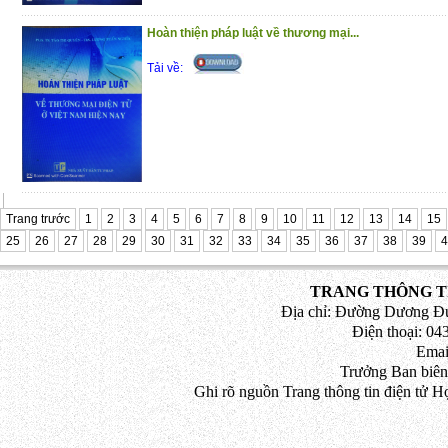
Trân trọng giới thiệu đến bạn đọc!
Hoàn thiện pháp luật về thương mại...
(4/11/2020)
Tải về:
Trang trước
1
2
3
4
5
6
7
8
9
10
11
12
13
14
15
25
26
27
28
29
30
31
32
33
34
35
36
37
38
39
4
TRANG THÔNG TI
Địa chỉ: Đường Dương Đứ
Điện thoại: 043
Emai
Trưởng Ban biên
Ghi rõ nguồn Trang thông tin điện tử H