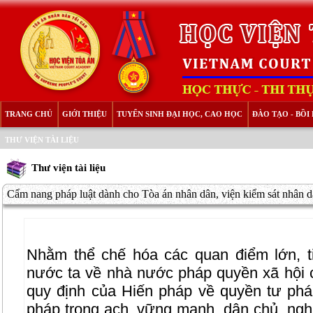
TRANG CHỦ
GIỚI THIỆU
TUYỂN SINH ĐẠI HỌC, CAO HỌC
ĐÀO TẠO - BỒ
THƯ VIỆN TÀI LIỆU
Thư viện tài liệu
Cẩm nang pháp luật dành cho Tòa án nhân dân, viện kiểm sát nhân dâ
Nhằm thể chế hóa các quan điểm lớn, 
nước ta về nhà nước pháp quyền xã hội c
quy định của Hiến pháp về quyền tư ph
pháp trong ạch, vững mạnh, dân chủ, ngh