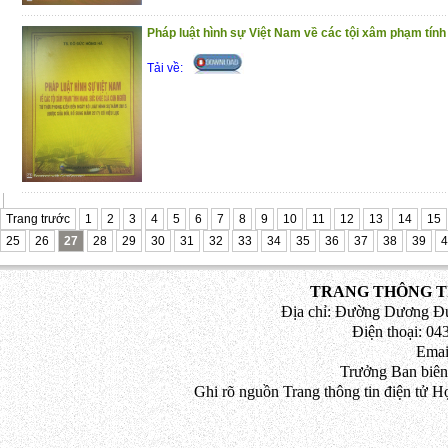
Trân trọng giới thiệu đến bạn đọc!
Pháp luật hình sự Việt Nam về các tội xâm phạm tính
(4/11/2020)
Tải về:
Trang trước
1
2
3
4
5
6
7
8
9
10
11
12
13
14
15
25
26
27
28
29
30
31
32
33
34
35
36
37
38
39
4
TRANG THÔNG TI
Địa chỉ: Đường Dương Đứ
Điện thoại: 043
Emai
Trưởng Ban biên
Ghi rõ nguồn Trang thông tin điện tử H