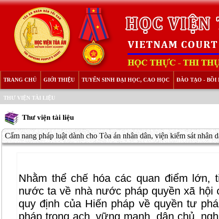
TRANG CHỦ
GIỚI THIỆU
TUYỂN SINH ĐẠI HỌC, CAO HỌC
ĐÀO TẠO - BỒ
THƯ VIỆN TÀI LIỆU
Thư viện tài liệu
Cẩm nang pháp luật dành cho Tòa án nhân dân, viện kiểm sát nhân dâ
Nhằm thể chế hóa các quan điểm lớn, 
nước ta về nhà nước pháp quyền xã hội c
quy định của Hiến pháp về quyền tư ph
pháp trong ạch, vững mạnh, dân chủ, ngh