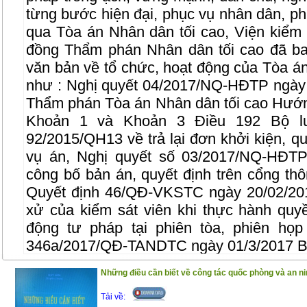
từng bước hiện đại, phục vụ nhân dân, ph
qua Tòa án Nhân dân tối cao, Viện kiểm 
đồng Thẩm phán Nhân dân tối cao đã ba
văn bản về tổ chức, hoạt động của Tòa á
như : Nghị quyết 04/2017/NQ-HĐTP ngày
Thẩm phán Tòa án Nhân dân tối cao Hướng
Khoản 1 và Khoản 3 Điều 192 Bộ l
92/2015/QH13 về trả lại đơn khởi kiện, qu
vụ án, Nghị quyết số 03/2017/NQ-HĐTP
công bố bản án, quyết định trên cổng thôn
Quyết định 46/QĐ-VKSTC ngày 20/02/20
xử của kiểm sát viên khi thực hành quyề
động tư pháp tại phiên tòa, phiên họp
346a/2017/QĐ-TANDTC ngày 01/3/2017 Ba
kiểm tra trong tòa án nhân dân…
Những điều cần biết về công tác quốc phòng và an ni
Để phổ biến những quy định mới liên qua
Tải về:
công dân, cuốn sách này ra đời với kết cấ