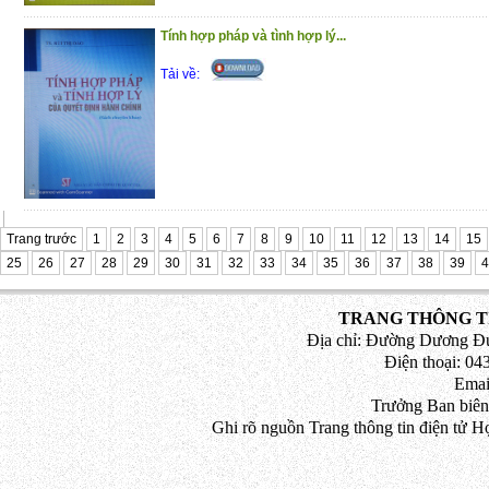
Trân trọng giới thiệu đến bạn đọc!
Tính hợp pháp và tình hợp lý...
(4/11/2020)
Tải về:
Trang trước
1
2
3
4
5
6
7
8
9
10
11
12
13
14
15
25
26
27
28
29
30
31
32
33
34
35
36
37
38
39
4
TRANG THÔNG TI
Địa chỉ: Đường Dương Đứ
Điện thoại: 043
Emai
Trưởng Ban biên
Ghi rõ nguồn Trang thông tin điện tử H