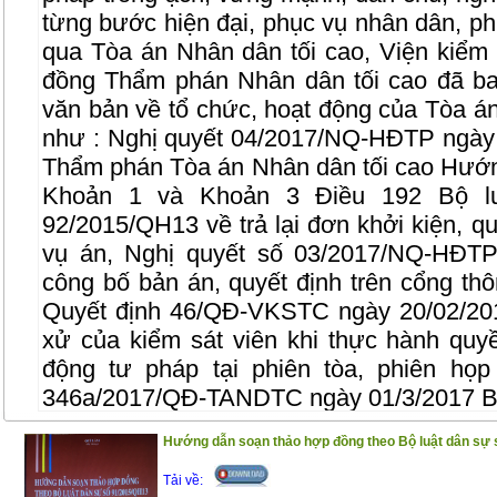
từng bước hiện đại, phục vụ nhân dân, ph
qua Tòa án Nhân dân tối cao, Viện kiểm 
đồng Thẩm phán Nhân dân tối cao đã ba
văn bản về tổ chức, hoạt động của Tòa á
như : Nghị quyết 04/2017/NQ-HĐTP ngày
Thẩm phán Tòa án Nhân dân tối cao Hướng
Khoản 1 và Khoản 3 Điều 192 Bộ l
92/2015/QH13 về trả lại đơn khởi kiện, qu
vụ án, Nghị quyết số 03/2017/NQ-HĐTP
công bố bản án, quyết định trên cổng thôn
Quyết định 46/QĐ-VKSTC ngày 20/02/20
xử của kiểm sát viên khi thực hành quyề
động tư pháp tại phiên tòa, phiên họp
346a/2017/QĐ-TANDTC ngày 01/3/2017 Ba
kiểm tra trong tòa án nhân dân…
Hướng dẫn soạn thảo hợp đồng theo Bộ luật dân sự 
Để phổ biến những quy định mới liên qua
Tải về:
công dân, cuốn sách này ra đời với kết cấ