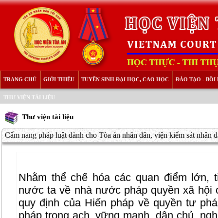
TRANG CHỦ
GIỚI THIỆU
TUYỂN SINH ĐẠI HỌC, CAO HỌC
ĐÀO TẠO - BỒ
THƯ VIỆN TÀI LIỆU
Thư viện tài liệu
Cẩm nang pháp luật dành cho Tòa án nhân dân, viện kiểm sát nhân dâ
Nhằm thể chế hóa các quan điểm lớn, 
nước ta về nhà nước pháp quyền xã hội c
quy định của Hiến pháp về quyền tư ph
pháp trong ạch, vững mạnh, dân chủ, ngh