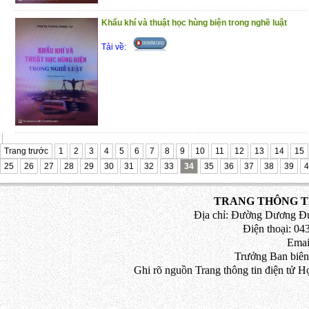
Trân trọng giới thiệu đến bạn đọc!
Khẩu khí và thuật học hùng biện trong nghề luật
(4/11/2020)
Tải về:
Trang trước
1
2
3
4
5
6
7
8
9
10
11
12
13
14
15
25
26
27
28
29
30
31
32
33
34
35
36
37
38
39
4
TRANG THÔNG TI
Địa chỉ: Đường Dương Đứ
Điện thoại: 043
Emai
Trưởng Ban biên
Ghi rõ nguồn Trang thông tin điện tử H