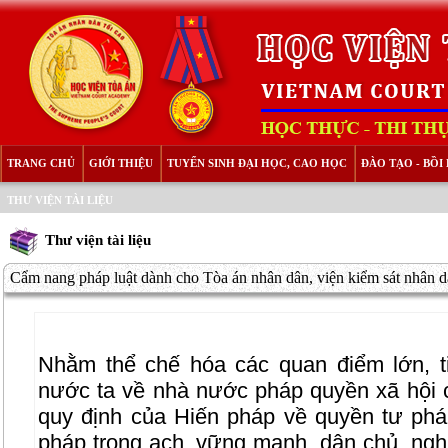
TRANG CHỦ
GIỚI THIỆU
TUYỂN SINH ĐẠI HỌC, CAO HỌC
ĐÀO TẠO - BỒ
THƯ VIỆN TÀI LIỆU
Thư viện tài liệu
Cẩm nang pháp luật dành cho Tòa án nhân dân, viện kiểm sát nhân dâ
Nhằm thể chế hóa các quan điểm lớn, 
nước ta về nhà nước pháp quyền xã hội c
quy định của Hiến pháp về quyền tư ph
pháp trong ạch, vững mạnh, dân chủ, ngh