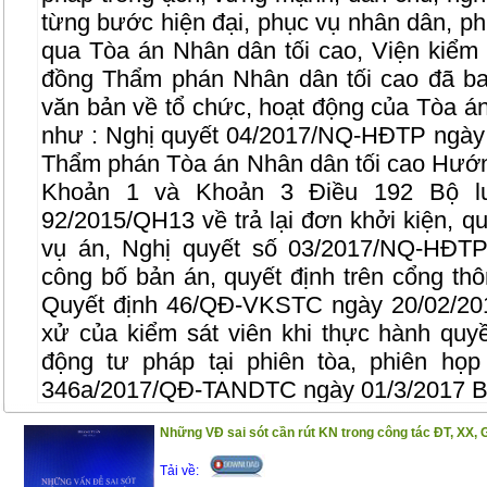
từng bước hiện đại, phục vụ nhân dân, ph
qua Tòa án Nhân dân tối cao, Viện kiểm 
đồng Thẩm phán Nhân dân tối cao đã ba
văn bản về tổ chức, hoạt động của Tòa á
như : Nghị quyết 04/2017/NQ-HĐTP ngày
Thẩm phán Tòa án Nhân dân tối cao Hướng
Khoản 1 và Khoản 3 Điều 192 Bộ l
92/2015/QH13 về trả lại đơn khởi kiện, qu
vụ án, Nghị quyết số 03/2017/NQ-HĐTP
công bố bản án, quyết định trên cổng thôn
Quyết định 46/QĐ-VKSTC ngày 20/02/20
xử của kiểm sát viên khi thực hành quyề
động tư pháp tại phiên tòa, phiên họp
346a/2017/QĐ-TANDTC ngày 01/3/2017 Ba
kiểm tra trong tòa án nhân dân…
Những VĐ sai sót cần rút KN trong công tác ĐT, XX, 
Để phổ biến những quy định mới liên qua
Tải về:
công dân, cuốn sách này ra đời với kết cấ