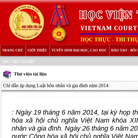
TRANG CHỦ
GIỚI THIỆU
TUYỂN SINH ĐẠI HỌC, CAO HỌC
ĐÀO TẠO - BỒ
THƯ VIỆN TÀI LIỆU
Thư viện tài liệu
Chỉ dẫn áp dụng Luật hôn nhân và gia đình năm 2014
:
Ngày 19 tháng 6 năm 2014, tại kỳ họp t
hòa xã hội chủ nghĩa Việt Nam khóa 
nhân và gia đình. Ngày 26 tháng 6 năm 20
nước Cộng hòa xã hội chủ nghĩa Việt Na