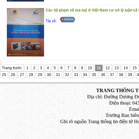
Các tội phạm về ma tuý ở Việt Nam cơ sở lý luận và 
Tải về:
Trang trước
1
2
3
4
5
6
7
8
9
10
11
12
13
14
15
25
26
27
28
29
30
31
32
33
34
35
36
37
38
39
4
TRANG THÔNG TI
Địa chỉ: Đường Dương Đứ
Điện thoại: 043
Emai
Trưởng Ban biên
Ghi rõ nguồn Trang thông tin điện tử H