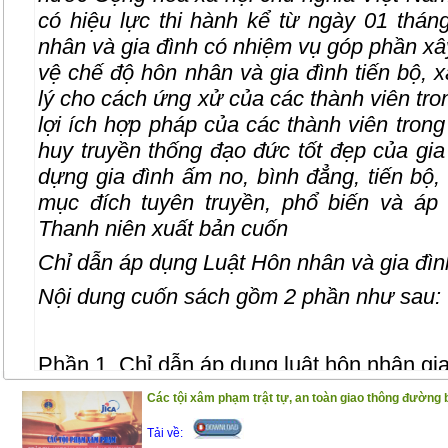
có hiệu lực thi hành kể từ ngày 01 thá
nhân và gia đình có nhiệm vụ góp phần xâ
vệ chế độ hôn nhân và gia đình tiến bộ,
lý cho cách ứng xử của các thành viên tro
lợi ích hợp pháp của các thành viên trong
huy truyền thống đạo đức tốt đẹp của gi
dựng gia đình ấm no, bình đẳng, tiến bộ
mục đích tuyên truyền, phổ biến và áp
Thanh niên xuất bản cuốn
Chỉ dẫn áp dụng Luật Hôn nhân và gia đì
Nội dung cuốn sách gồm 2 phần như sau:
Phần 1. Chỉ dẫn áp dụng luật hôn nhân gi
Phần 2. Các văn bản hướng dẫn luật hôn 
Các tội xâm phạm trật tự, an toàn giao thông đường 
Trân trọng giới thiệu đến bạn đọc !
Tải về: