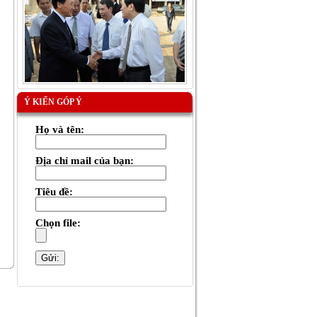
Ý KIẾN GÓP Ý
Họ và tên:
Địa chỉ mail của bạn:
Tiêu đề:
Chọn file: