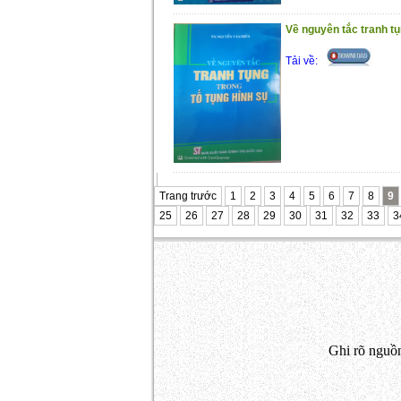
Về nguyên tắc tranh tụ
Tải về:
Trang trước
1
2
3
4
5
6
7
8
9
25
26
27
28
29
30
31
32
33
3
Ghi rõ nguồn