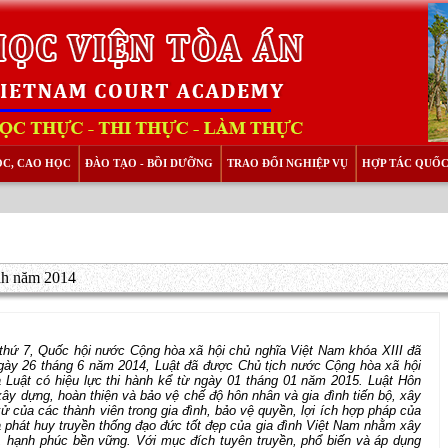
ỌC, CAO HỌC
ĐÀO TẠO - BỒI DƯỠNG
TRAO ĐỔI NGHIỆP VỤ
HỢP TÁC QUỐC
ình năm 2014
hứ 7, Quốc hội nước Cộng hòa xã hội chủ nghĩa Việt Nam khóa XIII đã
y 26 tháng 6 năm 2014, Luật đã được Chủ tịch nước Cộng hòa xã hội
 và Luật có hiệu lực thi hành kể từ ngày 01 tháng 01 năm 2015. Luật Hôn
ây dựng, hoàn thiện và bảo vệ chế độ hôn nhân và gia đình tiến bộ, xây
của các thành viên trong gia đình, bảo vệ quyền, lợi ích hợp pháp của
và phát huy truyền thống đạo đức tốt đẹp của gia đình Việt Nam nhằm xây
ộ, hạnh phúc bền vững. Với mục đích tuyên truyền, phổ biến và áp dụng