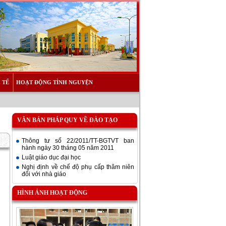
 TẾ
HOẠT ĐỘNG TÌNH NGUYỆN
VĂN BẢN PHÁP QUY VỀ ĐÀO TẠO
Thông tư số 22/2011/TT-BGTVT ban
hành ngày 30 tháng 05 năm 2011
Luật giáo dục đại học
Nghị định về chế độ phụ cấp thâm niên
đối với nhà giáo
HÌNH ẢNH HOẠT ĐỘNG