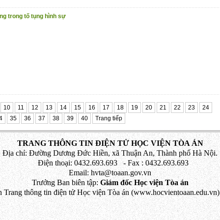
ng trong tố tụng hình sự
10
11
12
13
14
15
16
17
18
19
20
21
22
23
24
4
35
36
37
38
39
40
Trang tiếp
TRANG THÔNG TIN ĐIỆN TỬ HỌC VIỆN TÒA ÁN
Địa chỉ: Đường Dương Đức Hiền, xã Thuận An, Thành phố Hà Nội.
Điện thoại: 0432.693.693 - Fax : 0432.693.693
Email: hvta@toaan.gov.vn
Trưởng Ban biên tập:
Giám đốc Học viện Tòa án
 Trang thông tin điện tử Học viện Tòa án (www.hocvientoaan.edu.vn) 