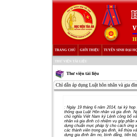
TRANG CHỦ
GIỚI THIỆU
TUYỂN SINH ĐẠI H
THƯ VIỆN TÀI LIỆU
Thư viện tài liệu
Chỉ dẫn áp dụng Luật hôn nhân và gia đ
:
Ngày 19 tháng 6 năm 2014, tại kỳ họp t
thông qua Luật Hôn nhân và gia đình. Ngà
chủ nghĩa Việt Nam ký Lệnh công bố
nhân và gia đình có nhiệm vụ góp phần x
dựng chuẩn mực pháp lý cho cách ứng xử 
các thành viên trong gia đình, kế thừa 
dựng gia đình ấm no, bình đẳng, tiến b