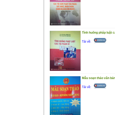
Tình huống pháp luật c
Tải về:
Mẫu soạn thảo văn bả
Tải về: