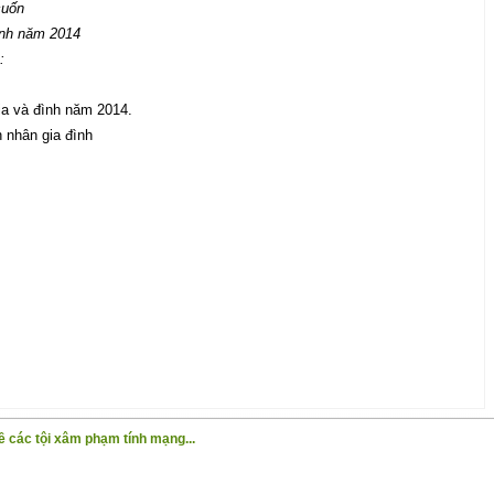
cuốn
ình năm 2014
u:
ia và đình năm 2014.
 nhân gia đình
ề các tội xâm phạm tính mạng...