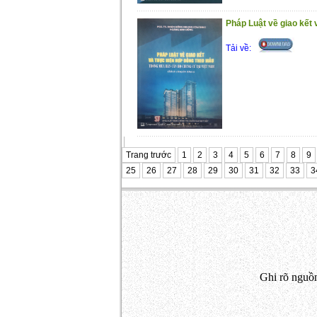
Pháp Luật về giao kết 
Tải về:
Trang trước
1
2
3
4
5
6
7
8
9
25
26
27
28
29
30
31
32
33
3
Ghi rõ nguồn