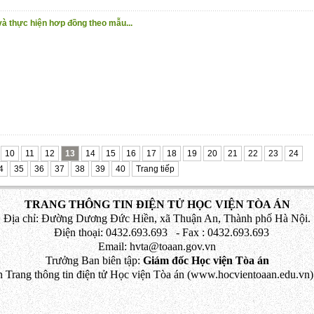
và thực hiện hơp đồng theo mẫu...
10
11
12
13
14
15
16
17
18
19
20
21
22
23
24
4
35
36
37
38
39
40
Trang tiếp
TRANG THÔNG TIN ĐIỆN TỬ HỌC VIỆN TÒA ÁN
Địa chỉ: Đường Dương Đức Hiền, xã Thuận An, Thành phố Hà Nội.
Điện thoại: 0432.693.693 - Fax : 0432.693.693
Email: hvta@toaan.gov.vn
Trưởng Ban biên tập:
Giám đốc Học viện Tòa án
 Trang thông tin điện tử Học viện Tòa án (www.hocvientoaan.edu.vn) 