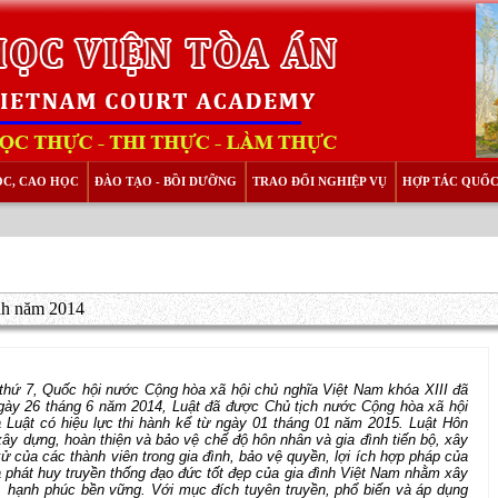
ỌC, CAO HỌC
ĐÀO TẠO - BỒI DƯỠNG
TRAO ĐỔI NGHIỆP VỤ
HỢP TÁC QUỐC
ình năm 2014
hứ 7, Quốc hội nước Cộng hòa xã hội chủ nghĩa Việt Nam khóa XIII đã
y 26 tháng 6 năm 2014, Luật đã được Chủ tịch nước Cộng hòa xã hội
 và Luật có hiệu lực thi hành kể từ ngày 01 tháng 01 năm 2015. Luật Hôn
ây dựng, hoàn thiện và bảo vệ chế độ hôn nhân và gia đình tiến bộ, xây
của các thành viên trong gia đình, bảo vệ quyền, lợi ích hợp pháp của
và phát huy truyền thống đạo đức tốt đẹp của gia đình Việt Nam nhằm xây
ộ, hạnh phúc bền vững. Với mục đích tuyên truyền, phổ biến và áp dụng