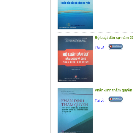
Bộ Luật dân sự năm 20
Tải về:
Phân định thẩm quyền g
Tải về: