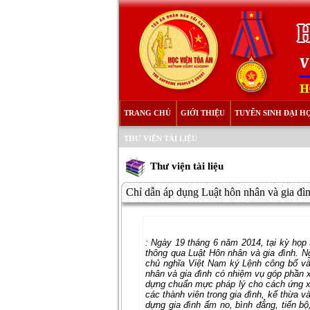
TRANG CHỦ
GIỚI THIỆU
TUYỂN SINH ĐẠI H
THƯ VIỆN TÀI LIỆU
Thư viện tài liệu
Chỉ dẫn áp dụng Luật hôn nhân và gia đ
:
Ngày 19 tháng 6 năm 2014, tại kỳ họp t
thông qua Luật Hôn nhân và gia đình. Ngà
chủ nghĩa Việt Nam ký Lệnh công bố
nhân và gia đình có nhiệm vụ góp phần x
dựng chuẩn mực pháp lý cho cách ứng xử 
các thành viên trong gia đình, kế thừa 
dựng gia đình ấm no, bình đẳng, tiến b