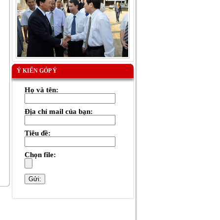
Ý KIẾN GÓP Ý
Họ và tên:
Địa chỉ mail của bạn:
Tiêu đề:
Chọn file: