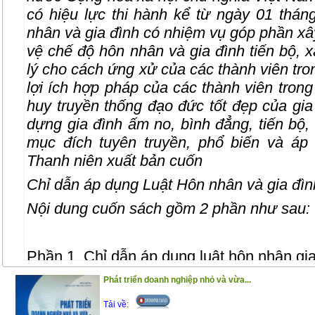
có hiệu lực thi hành kể từ ngày 01 thá
nhân và gia đình có nhiệm vụ góp phần xâ
vệ chế độ hôn nhân và gia đình tiến bộ,
lý cho cách ứng xử của các thành viên tro
lợi ích hợp pháp của các thành viên trong
huy truyền thống đạo đức tốt đẹp của gi
dựng gia đình ấm no, bình đẳng, tiến bộ
mục đích tuyên truyền, phổ biến và áp
Thanh niên xuất bản cuốn
Chỉ dẫn áp dụng Luật Hôn nhân và gia đì
Nội dung cuốn sách gồm 2 phần như sau:
Phần 1. Chỉ dẫn áp dụng luật hôn nhân gi
Phần 2. Các văn bản hướng dẫn luật hôn 
Phát triển doanh nghiệp nhỏ và vừa...
Trân trọng giới thiệu đến bạn đọc !
Tải về: