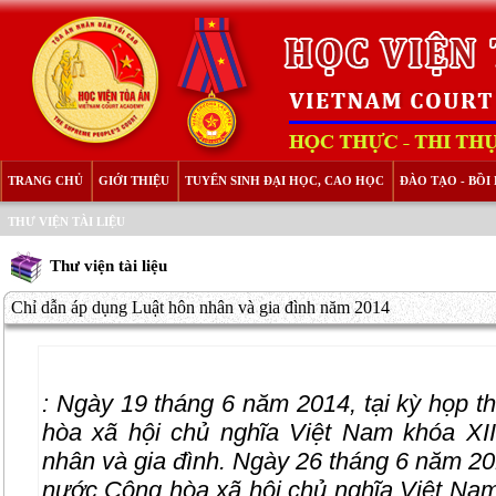
TRANG CHỦ
GIỚI THIỆU
TUYỂN SINH ĐẠI HỌC, CAO HỌC
ĐÀO TẠO - BỒ
THƯ VIỆN TÀI LIỆU
Thư viện tài liệu
Chỉ dẫn áp dụng Luật hôn nhân và gia đình năm 2014
:
Ngày 19 tháng 6 năm 2014, tại kỳ họp t
hòa xã hội chủ nghĩa Việt Nam khóa 
nhân và gia đình. Ngày 26 tháng 6 năm 20
nước Cộng hòa xã hội chủ nghĩa Việt Na