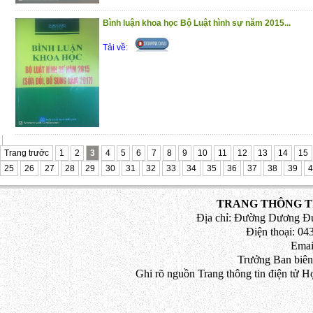
Bình luận khoa học Bộ Luật hình sự năm 2015...
Tải về:
Trang trước
1
2
3
4
5
6
7
8
9
10
11
12
13
14
15
25
26
27
28
29
30
31
32
33
34
35
36
37
38
39
4
TRANG THÔNG TI
Địa chỉ: Đường Dương Đứ
Điện thoại: 043
Emai
Trưởng Ban biên
Ghi rõ nguồn Trang thông tin điện tử H