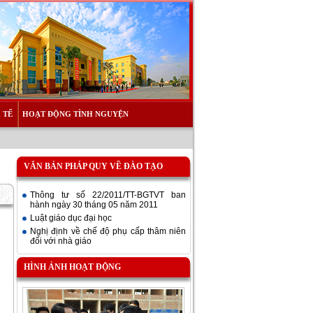
 TẾ
HOẠT ĐỘNG TÌNH NGUYỆN
VĂN BẢN PHÁP QUY VỀ ĐÀO TẠO
Thông tư số 22/2011/TT-BGTVT ban
hành ngày 30 tháng 05 năm 2011
Luật giáo dục đại học
Nghị định về chế độ phụ cấp thâm niên
đối với nhà giáo
HÌNH ẢNH HOẠT ĐỘNG