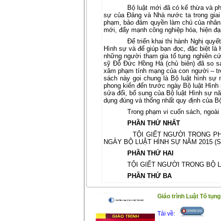
Bộ luật mới đã có kế thừa và ph
sự của Đảng và Nhà nước ta trong giai 
phạm, bảo đảm quyền làm chủ của nhân 
mới, đẩy mạnh công nghiệp hóa, hiện đạ
Để triển khai thi hành Nghị quy
Hình sự và để giúp bạn đọc, đặc biệt là 
những người tham gia tố tụng nghiên cứu
sỹ Đỗ Đức Hồng Hà (chủ biên) đã so sá
xâm phạm tính mạng của con người – tr
sách này gọi chung là Bộ luật hình sự n
phong kiến đến trước ngày Bộ luật Hình
sửa đổi, bổ sung của Bộ luật Hình sự nă
dụng đúng và thống nhất quy định của B
Trong phạm vi cuốn sách, ngoài 
PHẦN THỨ NHẤT
TỘI GIẾT NGƯỜI TRONG P
NGÀY BỘ LUẬT HÌNH SỰ NĂM 2015 (S
PHẦN THỨ HAI
TỘI GIẾT NGƯỜI TRONG BỘ L
PHẦN THỨ BA
KẾT LUẬN VÀ ĐỀ XUẤT, KIẾN
Giáo trình Luật Tố tụn
PHỤ LỤC
BỘ LUẬT HÌNH SỰ NĂM 2015,
Tải về: