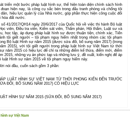
át triển một bước pháp luật hình sự, thể hiện toàn diện chính sách hình
đoạn hiện nay, là công cụ sắc bén trong đấu tranh phòng và chống tội
dân, hiệu lực quản lý của Nhà nước, góp phần thực hiện công cuộc đổi
i hóa đất nước.
ết số 41/2017/QH14 ngày 20/6/2017 của Quốc hội về việc thi hành Bộ luật
Học viên, Điều tra viên, Kiểm sát viên, Thẩm phán, Hội thẩm, Luật sư và
, học tập, áp dụng pháp luật hình sự được thuận tiện, chính xác, Tiến
nh tội giết người – tội phạm nguy hiểm nhất trong nhóm các tội phạm
ong Bộ luật Hình sự năm 2015 (được sửa đổi, bổ sung năm 2017) (trong
ăm 2015), với tội giết người trong pháp luật hình sự Việt Nam từ thời
 sự năm 2015 có hiệu lực để chỉ ra những điểm kế thừa, điểm mới, điểm
m 2015, những vụ án phức tạp và những lưu ý, đề xuất, kiến nghị để áp
ộ luật Hình sự năm 2015 về tội phạm nguy hiểm này.
lời nói đầu, cuốn sách gồm 3 phần:
HÁP LUẬT HÌNH SỰ VIỆT NAM TỪ THỜI PHONG KIẾN ĐẾN TRƯỚC
ỬA ĐỔI, BỔ SUNG NĂM 2017) CÓ HIỆU LỰC
UẬT HÌNH SỰ NĂM 2015 (SỬA ĐỔI, BỔ SUNG NĂM 2017)
 NGHỊ
g hình sự Việt Nam
 ĐƯỢC SỬA ĐỔI, BỔ SUNG NĂM 2017