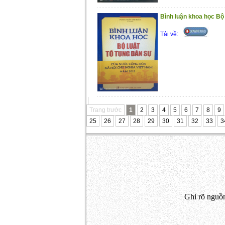
Bình luận khoa học Bộ l
Tải về:
Trang trước
1
2
3
4
5
6
7
8
9
25
26
27
28
29
30
31
32
33
3
Ghi rõ nguồn