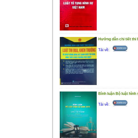
Cuốn sách này là tài liệu tham
cơ sở đào tạo chuyên ngành luật học, n
góp phần xử lý công minh, kịp thời mọi h
vệ công lý, bảo vệ quyền con người, qu
nước, quyền và lợi ích hợp pháp của t
lợi cho bị can, bị cáo.
Mặc dù đã rất cố gắng trong quá
mong nhận được những ý kiến đóng góp 
Hướng dẫn chi tiết thi
Trân trọng giới thiệu cùng bạn đọ
Tải về:
Bình luận Bộ luật hình
Tải về: