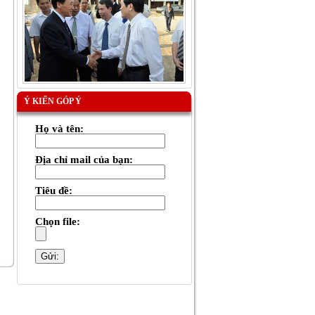
Ý KIẾN GÓP Ý
Họ và tên:
Địa chỉ mail của bạn:
Tiêu đề:
Chọn file: