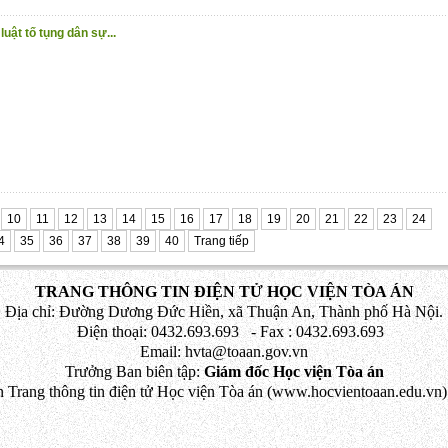
uật tố tụng dân sự...
10
11
12
13
14
15
16
17
18
19
20
21
22
23
24
4
35
36
37
38
39
40
Trang tiếp
TRANG THÔNG TIN ĐIỆN TỬ HỌC VIỆN TÒA ÁN
Địa chỉ: Đường Dương Đức Hiền, xã Thuận An, Thành phố Hà Nội.
Điện thoại: 0432.693.693 - Fax : 0432.693.693
Email: hvta@toaan.gov.vn
Trưởng Ban biên tập:
Giám đốc Học viện Tòa án
 Trang thông tin điện tử Học viện Tòa án (www.hocvientoaan.edu.vn) 