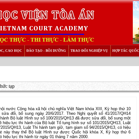
ỌC, CAO HỌC
ĐÀO TẠO - BỒI DƯỠNG
TRAO ĐỔI NGHIỆP VỤ
HỢP TÁC QUỐC
phức tạp
ội nước Cộng hòa xã hội chủ nghĩa Việt Nam khóa XIII, Kỳ họp thứ 10
 sửa đổi, bổ sung ngày 20/6/2017. Theo Nghị quyết số 41/2017/QH14
i hành Bộ luật Hình sự số 100/2015/QH13 đã được sửa đổi, bổ sung một
 hiệu lực thi hành của Bộ luật Tố tụng hình sự số 101/2015/QH13, Luật
/2015/QH13, Luật Thi hành tạm giữ, tạm giam số 94/2015/QH13, có hiệu
uật này thay thế Bộ luật Hình sự được Quốc hội khóa X, Kỳ họp thứ 6
 hiệu lực thi hành từ ngày 01 tháng 7 năm 2000.