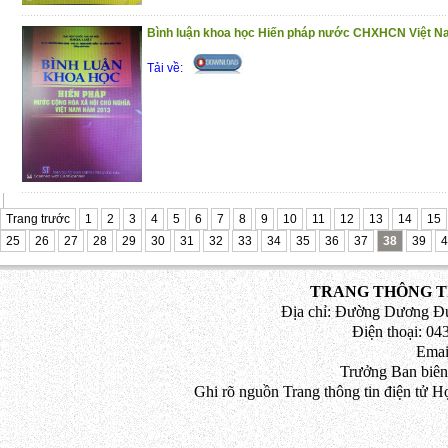
Bình luận khoa học Hiến pháp nước CHXHCN Việt 
Tải về:
Trang trước
1
2
3
4
5
6
7
8
9
10
11
12
13
14
15
25
26
27
28
29
30
31
32
33
34
35
36
37
38
39
4
TRANG THÔNG TI
Địa chỉ: Đường Dương Đứ
Điện thoại: 043
Emai
Trưởng Ban biên
Ghi rõ nguồn Trang thông tin điện tử H