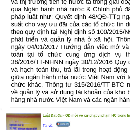
và thị trường tiền tệ nước ta trong giai đ
qua Ngân hành nhà nước & Chính phủ đã
pháp luật như: Quyết định 48/QĐ-TTg ng
suất cho vay ưu đãi của các tổ chức tín 
theo quy định tại Nghị định số 100/2015
phát triển và quản lý nhà ở xã hội, T
ngày 04/01/2017 Hướng dẫn việc mở và 
toán tại tổ chức cung ứng dịch vụ t
38/2016/TT-NHNN ngày 30/12/2016 Quy đ
và hạch toán thu, trả lãi trong hoạt động
giữa ngân hành nhà nước Việt Nam với tổ
chức khác, Thông tư 315/2016/TT-BTC n
về quản lý và sử dụng tài khoản của kho
hàng nhà nước Việt Nam và các ngân hàn
Nội dung của cuốn sách bao gồm những p
Luật Đất đai - QĐ mới về xử phạt vi phạm HC trong lĩ
Phần I ; Luật ngân hàng, Luật các tổ chức
Tải về: