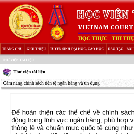
TRANG CHỦ
GIỚI THIỆU
TUYỂN SINH ĐẠI HỌC, CAO HỌC
ĐÀO TẠO - BỒ
THƯ VIỆN TÀI LIỆU
Thư viện tài liệu
Cẩm nang chính sách tiền tệ ngân hàng và tín dụng
Để hoàn thiện các thể chế về chính sách 
động trong lĩnh vực ngân hàng, phù hợp vớ
thông lệ và chuẩn mực quốc tế cũng như 