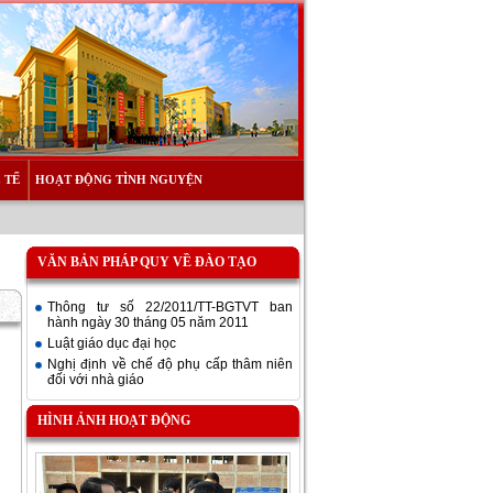
 TẾ
HOẠT ĐỘNG TÌNH NGUYỆN
VĂN BẢN PHÁP QUY VỀ ĐÀO TẠO
Thông tư số 22/2011/TT-BGTVT ban
hành ngày 30 tháng 05 năm 2011
Luật giáo dục đại học
Nghị định về chế độ phụ cấp thâm niên
đối với nhà giáo
HÌNH ẢNH HOẠT ĐỘNG