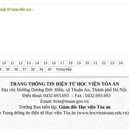
uật tố tụng dân sự...
10
11
12
13
14
15
16
17
18
19
20
21
22
23
24
4
35
36
37
38
39
40
Trang tiếp
TRANG THÔNG TIN ĐIỆN TỬ HỌC VIỆN TÒA ÁN
Địa chỉ: Đường Dương Đức Hiền, xã Thuận An, Thành phố Hà Nội.
Điện thoại: 0432.693.693 - Fax : 0432.693.693
Email: hvta@toaan.gov.vn
Trưởng Ban biên tập:
Giám đốc Học viện Tòa án
 Trang thông tin điện tử Học viện Tòa án (www.hocvientoaan.edu.vn) 