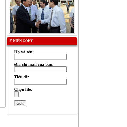
Ý KIẾN GÓP Ý
Họ và tên:
Địa chỉ mail của bạn:
Tiêu đề:
Chọn file: