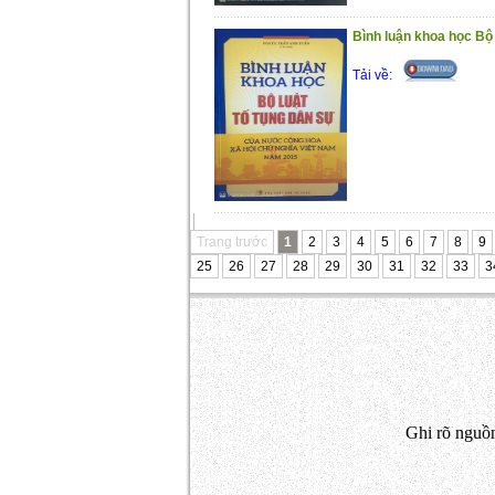
Bình luận khoa học Bộ l
Tải về:
Trang trước
1
2
3
4
5
6
7
8
9
25
26
27
28
29
30
31
32
33
3
Ghi rõ nguồn