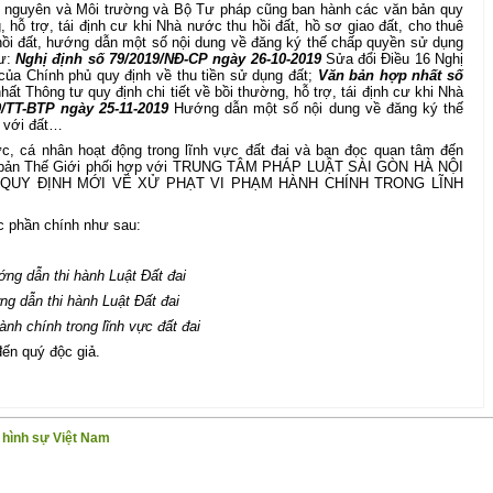
i nguyên và Môi trường và Bộ Tư pháp cũng ban hành các văn bản quy
, hỗ trợ, tái định cư khi Nhà nước thu hồi đất, hồ sơ giao đất, cho thuê
hồi đất, hướng dẫn một số nội dung về đăng ký thế chấp quyền sử dụng
hư:
Nghị định số 79/2019/NĐ-CP ngày 26-10-2019
Sửa đổi Điều 16 Nghị
của Chính phủ quy định về thu tiền sử dụng đất;
Văn bản hợp nhất số
ất Thông tư quy định chi tiết về bồi thường, hỗ trợ, tái định cư khi Nhà
/TT-BTP ngày 25-11-2019
Hướng dẫn một số nội dung về đăng ký thế
n với đất…
c, cá nhân hoạt động trong lĩnh vực đất đai và bạn đọc quan tâm đến
ất bản Thế Giới phối hợp với TRUNG TÂM PHÁP LUẬT SÀI GÒN HÀ NỘI
I – QUY ĐỊNH MỚI VỀ XỬ PHẠT VI PHẠM HÀNH CHÍNH TRONG LĨNH
c phần chính như sau:
ớng dẫn thi hành Luật Đất đai
g dẫn thi hành Luật Đất đai
nh chính trong lĩnh vực đất đai
đến quý độc giả.
g hình sự Việt Nam