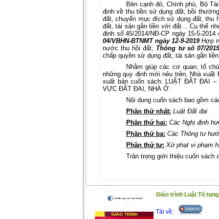
Bên cạnh đó, Chính phủ, Bộ Tà
định về thu tiền sử dụng đất, bồi thường
đất, chuyển mục đích sử dụng đất, thu 
đất, tài sản gắn liền với đất… Cụ thể n
định số 45/2014/NĐ-CP ngày 15-5-2014 
04/VBHN-BTNMT ngày 12-9-2019
Hợp nh
nước thu hồi đất;
Thông tư số 07/2019
chấp quyền sử dụng đất, tài sản gắn liề
Nhằm giúp các cơ quan, tổ chứ
những quy định mới nêu trên, Nhà xu
xuất bản cuốn sách: LUẬT ĐẤT ĐA
VỰC ĐẤT ĐAI, NHÀ Ở.
Nội dung cuốn sách bao gồm cá
Phần thứ nhất:
Luật Đất đai
Phần thứ hai:
Các Nghị định hư
Phần thứ ba:
Các Thông tư hướn
Phần thứ tư:
Xử phạt vi phạm hà
Trân trọng giới thiệu cuốn sách 
Giáo trình Luật Tố tụn
Tải về: