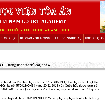
ỌC, CAO HỌC
ĐÀO TẠO - BỒI DƯỠNG
TRAO ĐỔI NGHIỆP VỤ
HỢP TÁC QUỐC
 HC trong lĩnh vực đất đai, nhà ở
ốc hội đã ra Văn bản hợp nhất số 21/VBHN-VPQH về hợp nhất Luật Đất
 Đất đai số 45/2013/QH13 ngày 29-11-2013 của Quốc hội, được sửa đổi,
 20-11-2018 của Quốc hội sửa đổi, bổ sung một số điều của 37 luật có
 hành Nghị định số 91/2019/NĐ-CP Về xử phạt vi phạm hành chính trong