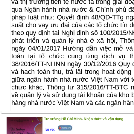
và thị trường tiền tệ nước ta trong giai đ
qua Ngân hành nhà nước & Chính phủ đã
pháp luật như: Quyết định 48/QĐ-TTg ng
suất cho vay ưu đãi của các tổ chức tín 
theo quy định tại Nghị định số 100/2015
phát triển và quản lý nhà ở xã hội, T
ngày 04/01/2017 Hướng dẫn việc mở và 
toán tại tổ chức cung ứng dịch vụ t
38/2016/TT-NHNN ngày 30/12/2016 Quy đ
và hạch toán thu, trả lãi trong hoạt động
giữa ngân hành nhà nước Việt Nam với tổ
chức khác, Thông tư 315/2016/TT-BTC n
về quản lý và sử dụng tài khoản của kho
hàng nhà nước Việt Nam và các ngân hàn
Nội dung của cuốn sách bao gồm những p
Tư tưởng Hồ Chí Minh- Nhận thức và vận dụng
Phần I ; Luật ngân hàng, Luật các tổ chức
Tải về: