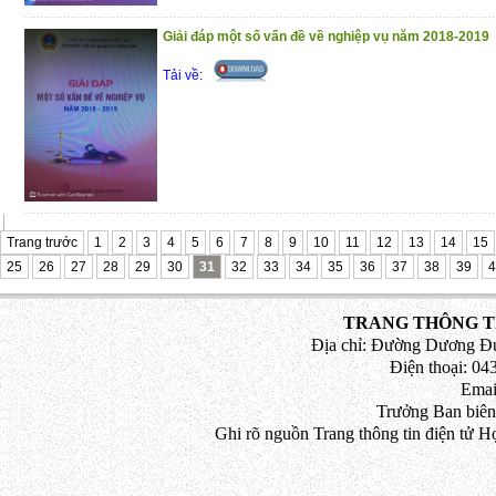
Giải đáp một số vấn đề về nghiệp vụ năm 2018-2019
Tải về:
Trang trước
1
2
3
4
5
6
7
8
9
10
11
12
13
14
15
25
26
27
28
29
30
31
32
33
34
35
36
37
38
39
4
TRANG THÔNG TI
Địa chỉ: Đường Dương Đứ
Điện thoại: 043
Emai
Trưởng Ban biên
Ghi rõ nguồn Trang thông tin điện tử H