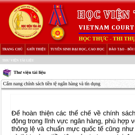
TRANG CHỦ
GIỚI THIỆU
TUYỂN SINH ĐẠI HỌC, CAO HỌC
ĐÀO TẠO - BỒ
THƯ VIỆN TÀI LIỆU
Thư viện tài liệu
Cẩm nang chính sách tiền tệ ngân hàng và tín dụng
Để hoàn thiện các thể chế về chính sách 
động trong lĩnh vực ngân hàng, phù hợp vớ
thông lệ và chuẩn mực quốc tế cũng như 