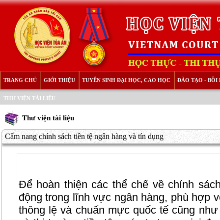
TRANG CHỦ
GIỚI THIỆU
TUYỂN SINH ĐẠI HỌC, CAO HỌC
ĐÀO TẠO - BỒ
THƯ VIỆN TÀI LIỆU
Thư viện tài liệu
Cẩm nang chính sách tiền tệ ngân hàng và tín dụng
Để hoàn thiện các thể chế về chính sách 
động trong lĩnh vực ngân hàng, phù hợp vớ
thông lệ và chuẩn mực quốc tế cũng như 