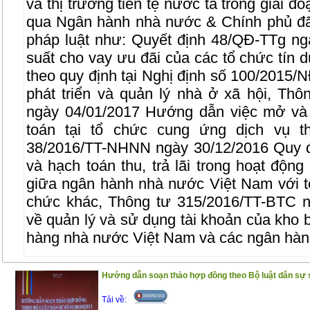
và thị trường tiền tệ nước ta trong giai đ
qua Ngân hành nhà nước & Chính phủ đã
pháp luật như: Quyết định 48/QĐ-TTg ng
suất cho vay ưu đãi của các tổ chức tín 
theo quy định tại Nghị định số 100/2015
phát triển và quản lý nhà ở xã hội, T
ngày 04/01/2017 Hướng dẫn việc mở và 
toán tại tổ chức cung ứng dịch vụ t
38/2016/TT-NHNN ngày 30/12/2016 Quy đ
và hạch toán thu, trả lãi trong hoạt động
giữa ngân hành nhà nước Việt Nam với tổ
chức khác, Thông tư 315/2016/TT-BTC n
về quản lý và sử dụng tài khoản của kho
hàng nhà nước Việt Nam và các ngân hàn
Nội dung của cuốn sách bao gồm những p
Hướng dẫn soạn thảo hợp đồng theo Bộ luật dân sự 
Phần I ; Luật ngân hàng, Luật các tổ chức
Tải về: