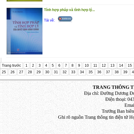
Tính hợp pháp và tình hợp lý...
Tải về:
Trang trước
1
2
3
4
5
6
7
8
9
10
11
12
13
14
15
25
26
27
28
29
30
31
32
33
34
35
36
37
38
39
4
TRANG THÔNG TI
Địa chỉ: Đường Dương Đứ
Điện thoại: 043
Emai
Trưởng Ban biên
Ghi rõ nguồn Trang thông tin điện tử H