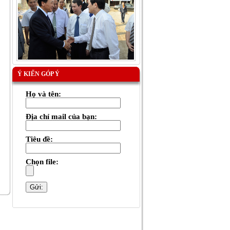
Ý KIẾN GÓP Ý
Họ và tên:
Địa chỉ mail của bạn:
Tiêu đề:
Chọn file: