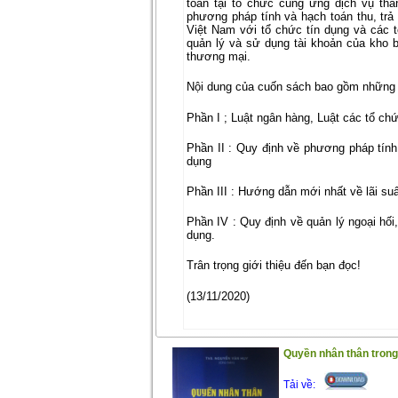
toán tại tổ chức cung ứng dịch vụ th
phương pháp tính và hạch toán thu, trả
Việt Nam với tổ chức tín dụng và các 
quản lý và sử dụng tài khoản của kho
thương mại.
Nội dung của cuốn sách bao gồm những 
Phần I ; Luật ngân hàng, Luật các tổ chứ
Phần II : Quy định về phương pháp tính v
dụng
Phần III : Hướng dẫn mới nhất về lãi suấ
Phần IV : Quy định về quản lý ngoại hối,
dụng.
Trân trọng giới thiệu đến bạn đọc!
(13/11/2020)
Quyền nhân thân trong 
Tải về: