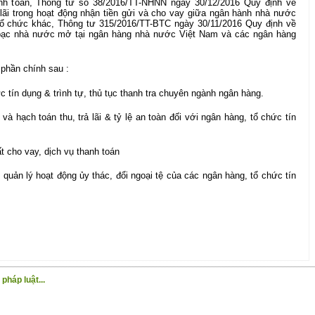
anh toán, Thông tư số 38/2016/TT-NHNN ngày 30/12/2016 Quy định về
 lãi trong hoạt động nhận tiền gửi và cho vay giữa ngân hành nhà nước
tổ chức khác, Thông tư 315/2016/TT-BTC ngày 30/11/2016 Quy định về
 bạc nhà nước mở tại ngân hàng nhà nước Việt Nam và các ngân hàng
phần chính sau :
c tín dụng & trình tự, thủ tục thanh tra chuyên ngành ngân hàng.
à hạch toán thu, trả lãi & tỷ lệ an toàn đối với ngân hàng, tổ chức tín
t cho vay, dịch vụ thanh toán
 quản lý hoạt động ủy thác, đổi ngoại tệ của các ngân hàng, tổ chức tín
pháp luật...