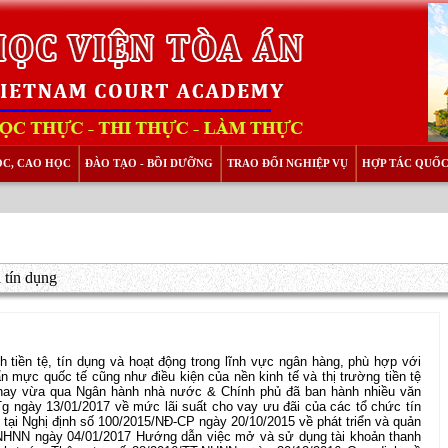
ỌC, CAO HỌC
ĐÀO TẠO - BỒI DƯỠNG
TRAO ĐỔI NGHIỆP VỤ
HỢP TÁC QUỐC
 tín dụng
 tiền tệ, tín dụng và hoạt động trong lĩnh vực ngân hàng, phù hợp với
ẩn mực quốc tế cũng như điều kiện của nền kinh tế và thị trường tiền tệ
ện nay vừa qua Ngân hành nhà nước & Chính phủ đã ban hành nhiều văn
g ngày 13/01/2017 về mức lãi suất cho vay ưu đãi của các tổ chức tín
 tại Nghị định số 100/2015/NĐ-CP ngày 20/10/2015 về phát triển và quản
-NHNN ngày 04/01/2017 Hướng dẫn việc mở và sử dụng tài khoản thanh