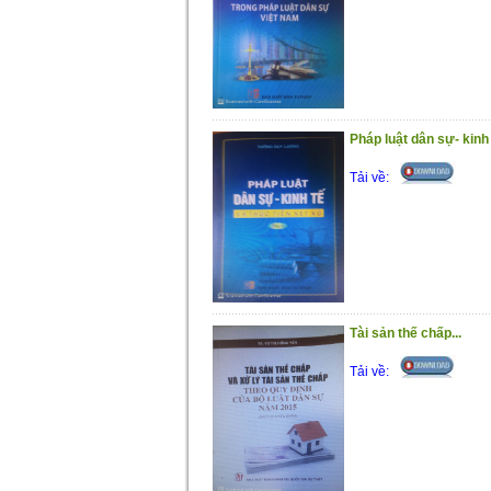
Pháp luật dân sự- kinh t
Tải về:
Tài sản thế chấp...
Tải về: