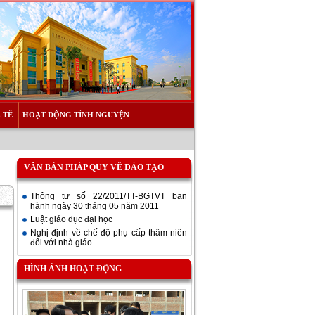
 TẾ
HOẠT ĐỘNG TÌNH NGUYỆN
VĂN BẢN PHÁP QUY VỀ ĐÀO TẠO
Thông tư số 22/2011/TT-BGTVT ban
hành ngày 30 tháng 05 năm 2011
Luật giáo dục đại học
Nghị định về chế độ phụ cấp thâm niên
đối với nhà giáo
HÌNH ẢNH HOẠT ĐỘNG