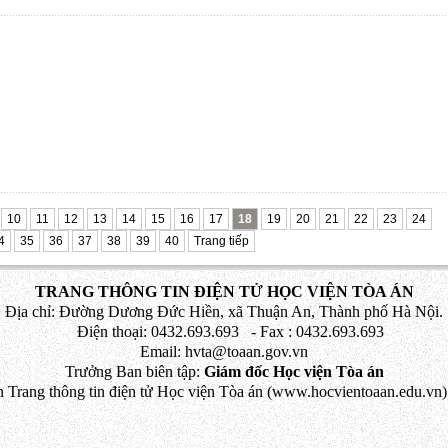
10
11
12
13
14
15
16
17
18
19
20
21
22
23
24
4
35
36
37
38
39
40
Trang tiếp
TRANG THÔNG TIN ĐIỆN TỬ HỌC VIỆN TÒA ÁN
Địa chỉ: Đường Dương Đức Hiền, xã Thuận An, Thành phố Hà Nội.
Điện thoại: 0432.693.693 - Fax : 0432.693.693
Email: hvta@toaan.gov.vn
Trưởng Ban biên tập:
Giám đốc Học viện Tòa án
 Trang thông tin điện tử Học viện Tòa án (www.hocvientoaan.edu.vn) 