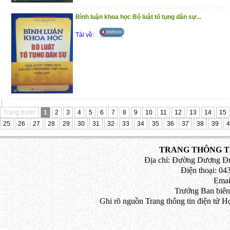
Bình luận khoa học Bộ luật tố tụng dân sự...
Tải về:
Trang trước
1
2
3
4
5
6
7
8
9
10
11
12
13
14
15
25
26
27
28
29
30
31
32
33
34
35
36
37
38
39
4
TRANG THÔNG TI
Địa chỉ: Đường Dương Đứ
Điện thoại: 043
Emai
Trưởng Ban biên
Ghi rõ nguồn Trang thông tin điện tử H