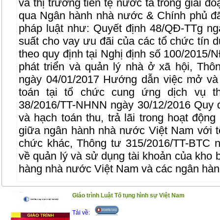
và thị trường tiền tệ nước ta trong giai đ
qua Ngân hành nhà nước & Chính phủ đã
pháp luật như: Quyết định 48/QĐ-TTg ng
suất cho vay ưu đãi của các tổ chức tín 
theo quy định tại Nghị định số 100/2015
phát triển và quản lý nhà ở xã hội, T
ngày 04/01/2017 Hướng dẫn việc mở và 
toán tại tổ chức cung ứng dịch vụ t
38/2016/TT-NHNN ngày 30/12/2016 Quy đ
và hạch toán thu, trả lãi trong hoạt động
giữa ngân hành nhà nước Việt Nam với tổ
chức khác, Thông tư 315/2016/TT-BTC n
về quản lý và sử dụng tài khoản của kho
hàng nhà nước Việt Nam và các ngân hàn
Nội dung của cuốn sách bao gồm những p
Giáo trình Luật Tố tụng hình sự Việt Nam
Phần I ; Luật ngân hàng, Luật các tổ chức
Tải về: