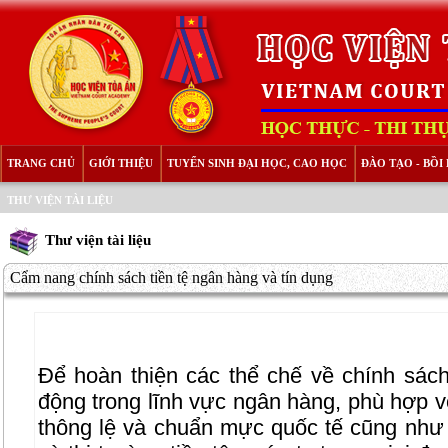
TRANG CHỦ
GIỚI THIỆU
TUYỂN SINH ĐẠI HỌC, CAO HỌC
ĐÀO TẠO - BỒ
THƯ VIỆN TÀI LIỆU
Thư viện tài liệu
Cẩm nang chính sách tiền tệ ngân hàng và tín dụng
Để hoàn thiện các thể chế về chính sách 
động trong lĩnh vực ngân hàng, phù hợp vớ
thông lệ và chuẩn mực quốc tế cũng như 