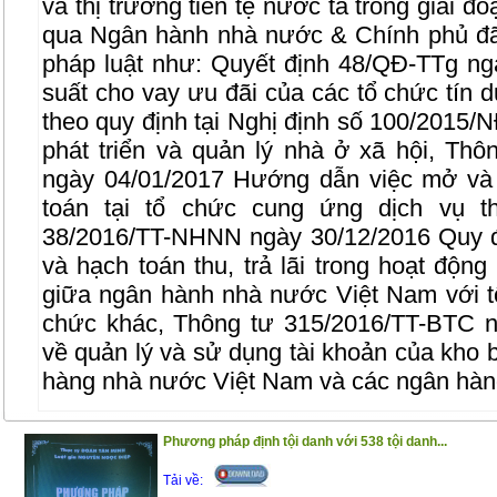
và thị trường tiền tệ nước ta trong giai đ
qua Ngân hành nhà nước & Chính phủ đã
pháp luật như: Quyết định 48/QĐ-TTg ng
suất cho vay ưu đãi của các tổ chức tín 
theo quy định tại Nghị định số 100/2015
phát triển và quản lý nhà ở xã hội, T
ngày 04/01/2017 Hướng dẫn việc mở và 
toán tại tổ chức cung ứng dịch vụ t
38/2016/TT-NHNN ngày 30/12/2016 Quy đ
và hạch toán thu, trả lãi trong hoạt động
giữa ngân hành nhà nước Việt Nam với tổ
chức khác, Thông tư 315/2016/TT-BTC n
về quản lý và sử dụng tài khoản của kho
hàng nhà nước Việt Nam và các ngân hàn
Nội dung của cuốn sách bao gồm những p
Phương pháp định tội danh với 538 tội danh...
Phần I ; Luật ngân hàng, Luật các tổ chức
Tải về: