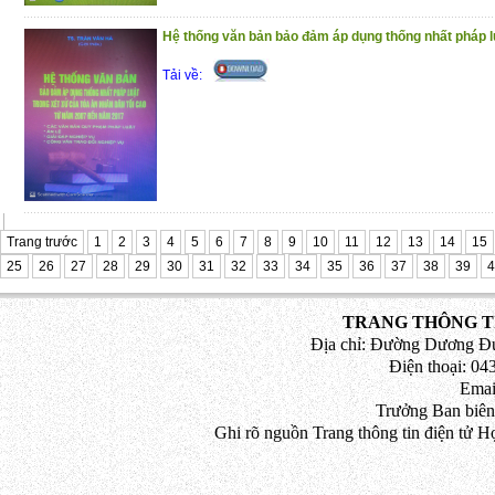
Hệ thống văn bản bảo đảm áp dụng thống nhất pháp luậ
Tải về:
Trang trước
1
2
3
4
5
6
7
8
9
10
11
12
13
14
15
25
26
27
28
29
30
31
32
33
34
35
36
37
38
39
4
TRANG THÔNG TI
Địa chỉ: Đường Dương Đứ
Điện thoại: 043
Emai
Trưởng Ban biên
Ghi rõ nguồn Trang thông tin điện tử H