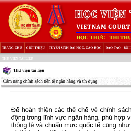
TRANG CHỦ
GIỚI THIỆU
TUYỂN SINH ĐẠI HỌC, CAO HỌC
ĐÀO TẠO - BỒ
THƯ VIỆN TÀI LIỆU
Thư viện tài liệu
Cẩm nang chính sách tiền tệ ngân hàng và tín dụng
Để hoàn thiện các thể chế về chính sách 
động trong lĩnh vực ngân hàng, phù hợp vớ
thông lệ và chuẩn mực quốc tế cũng như 