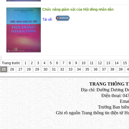
Chức năng giám sát của Hội đồng nhân dân
Tải về:
Trang trước
1
2
3
4
5
6
7
8
9
10
11
12
13
14
15
25
26
27
28
29
30
31
32
33
34
35
36
37
38
39
4
TRANG THÔNG TI
Địa chỉ: Đường Dương Đứ
Điện thoại: 043
Emai
Trưởng Ban biên
Ghi rõ nguồn Trang thông tin điện tử H