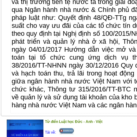
và thị trường tiền tệ nước ta trong giai đ
qua Ngân hành nhà nước & Chính phủ đã
pháp luật như: Quyết định 48/QĐ-TTg ng
suất cho vay ưu đãi của các tổ chức tín 
theo quy định tại Nghị định số 100/2015
phát triển và quản lý nhà ở xã hội, T
ngày 04/01/2017 Hướng dẫn việc mở và 
toán tại tổ chức cung ứng dịch vụ t
38/2016/TT-NHNN ngày 30/12/2016 Quy đ
và hạch toán thu, trả lãi trong hoạt động
giữa ngân hành nhà nước Việt Nam với tổ
chức khác, Thông tư 315/2016/TT-BTC n
về quản lý và sử dụng tài khoản của kho
hàng nhà nước Việt Nam và các ngân hàn
Nội dung của cuốn sách bao gồm những p
Từ điển Luật học Đức - Anh - Việt
Phần I ; Luật ngân hàng, Luật các tổ chức
Tải về: