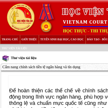
TRANG CHỦ
GIỚI THIỆU
TUYỂN SINH ĐẠI HỌC, CAO HỌC
ĐÀO TẠO - BỒ
THƯ VIỆN TÀI LIỆU
Thư viện tài liệu
Cẩm nang chính sách tiền tệ ngân hàng và tín dụng
Để hoàn thiện các thể chế về chính sách 
động trong lĩnh vực ngân hàng, phù hợp vớ
thông lệ và chuẩn mực quốc tế cũng như 