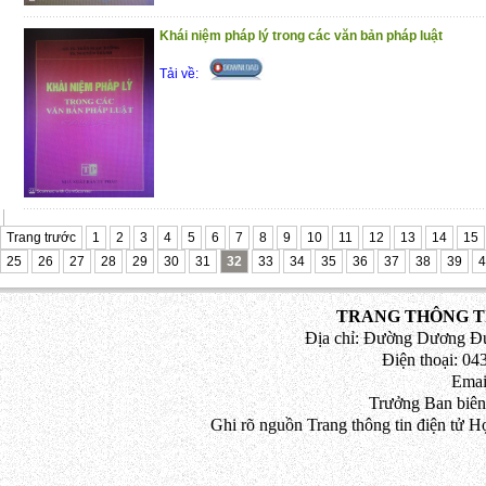
Khái niệm pháp lý trong các văn bản pháp luật
Tải về:
Trang trước
1
2
3
4
5
6
7
8
9
10
11
12
13
14
15
25
26
27
28
29
30
31
32
33
34
35
36
37
38
39
4
TRANG THÔNG TI
Địa chỉ: Đường Dương Đứ
Điện thoại: 043
Emai
Trưởng Ban biên
Ghi rõ nguồn Trang thông tin điện tử H