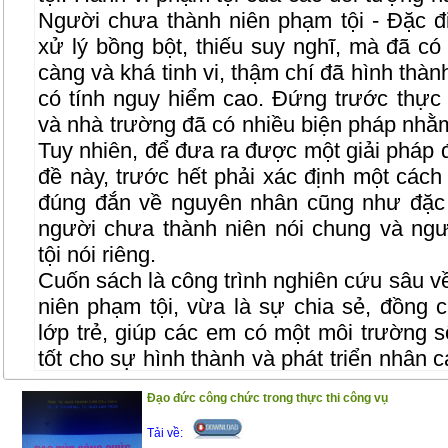
Người chưa thành niên phạm tội - Đặc đ
xử lý bồng bột, thiếu suy nghĩ, mà đã có 
càng và khá tinh vi, thậm chí đã hình thà
có tính nguy hiểm cao. Đứng trước thực t
và nhà trường đã có nhiều biện pháp nhằm
Tuy nhiên, để đưa ra được một giải pháp 
đề này, trước hết phải xác định một các
đúng đắn về nguyên nhân cũng như đặc 
người chưa thành niên nói chung và ng
tội nói riêng.
Cuốn sách là công trình nghiên cứu sâu v
niên phạm tội, vừa là sự chia sẻ, đồng 
lớp trẻ, giúp các em có một môi trường s
tốt cho sự hình thành và phát triển nhân 
pháp luật, để các em có một hành trang
Đạo đức công chức trong thực thi công vụ
vào cuộc sống
Tải về:
Trân trọng giới thiệu đến bạn đọc !