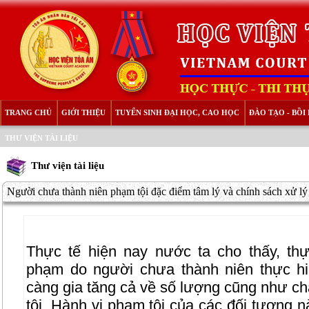
TRANG CHỦ
GIỚI THIỆU
TUYỂN SINH ĐẠI HỌC, CAO HỌC
ĐÀO TẠO - BỒ
THƯ VIỆN TÀI LIỆU
Thư viện tài liệu
Người chưa thành niên phạm tội đặc điểm tâm lý và chính sách xử lý
Thực tế hiện nay nước ta cho thấy, thực
phạm do người chưa thành niên thực h
càng gia tăng cả về số lượng cũng như c
tội. Hành vi phạm tội của các đối tượng 