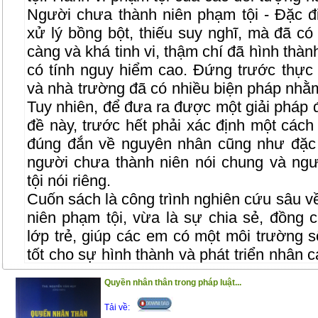
Người chưa thành niên phạm tội - Đặc đ
xử lý bồng bột, thiếu suy nghĩ, mà đã có 
càng và khá tinh vi, thậm chí đã hình thà
có tính nguy hiểm cao. Đứng trước thực t
và nhà trường đã có nhiều biện pháp nhằm
Tuy nhiên, để đưa ra được một giải pháp 
đề này, trước hết phải xác định một các
đúng đắn về nguyên nhân cũng như đặc 
người chưa thành niên nói chung và ng
tội nói riêng.
Cuốn sách là công trình nghiên cứu sâu v
niên phạm tội, vừa là sự chia sẻ, đồng 
lớp trẻ, giúp các em có một môi trường s
tốt cho sự hình thành và phát triển nhân 
pháp luật, để các em có một hành trang
Quyền nhân thân trong pháp luật...
vào cuộc sống
Tải về:
Trân trọng giới thiệu đến bạn đọc !