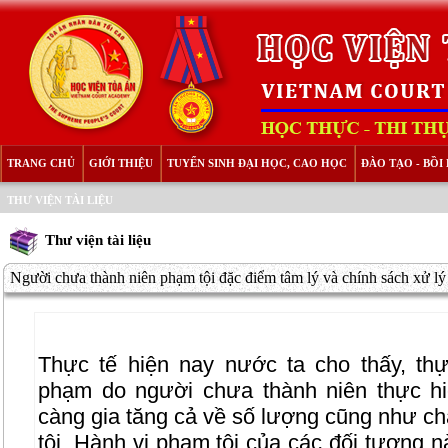
TRANG CHỦ
GIỚI THIỆU
TUYỂN SINH ĐẠI HỌC, CAO HỌC
ĐÀO TẠO - BỒ
THƯ VIỆN TÀI LIỆU
Thư viện tài liệu
Người chưa thành niên phạm tội đặc điểm tâm lý và chính sách xử lý
Thực tế hiện nay nước ta cho thấy, thực
phạm do người chưa thành niên thực h
càng gia tăng cả về số lượng cũng như c
tội. Hành vi phạm tội của các đối tượng 