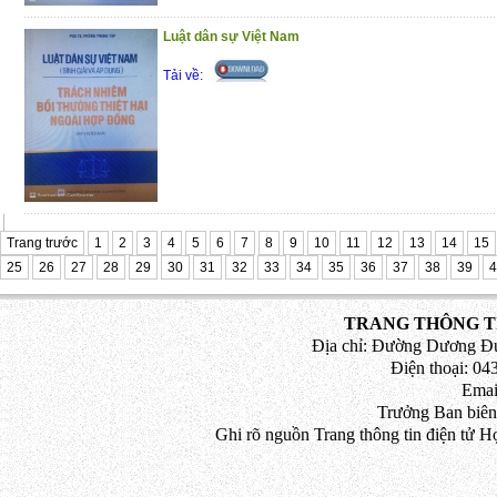
Luật dân sự Việt Nam
Tải về:
Trang trước
1
2
3
4
5
6
7
8
9
10
11
12
13
14
15
25
26
27
28
29
30
31
32
33
34
35
36
37
38
39
4
TRANG THÔNG TI
Địa chỉ: Đường Dương Đứ
Điện thoại: 043
Emai
Trưởng Ban biên
Ghi rõ nguồn Trang thông tin điện tử H