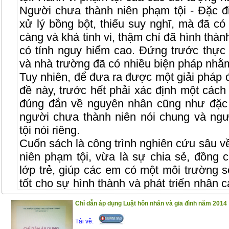
Người chưa thành niên phạm tội - Đặc đ
xử lý bồng bột, thiếu suy nghĩ, mà đã có 
càng và khá tinh vi, thậm chí đã hình thà
có tính nguy hiểm cao. Đứng trước thực t
và nhà trường đã có nhiều biện pháp nhằm
Tuy nhiên, để đưa ra được một giải pháp 
đề này, trước hết phải xác định một các
đúng đắn về nguyên nhân cũng như đặc 
người chưa thành niên nói chung và ng
tội nói riêng.
Cuốn sách là công trình nghiên cứu sâu v
niên phạm tội, vừa là sự chia sẻ, đồng 
lớp trẻ, giúp các em có một môi trường s
tốt cho sự hình thành và phát triển nhân 
pháp luật, để các em có một hành trang
Chỉ dẫn áp dụng Luật hôn nhân và gia đình năm 2014
vào cuộc sống
Tải về:
Trân trọng giới thiệu đến bạn đọc !