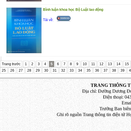
Bình luận khoa học Bộ Luật lao động
Tải về:
Trang trước
1
2
3
4
5
6
7
8
9
10
11
12
13
14
15
25
26
27
28
29
30
31
32
33
34
35
36
37
38
39
4
TRANG THÔNG TI
Địa chỉ: Đường Dương Đứ
Điện thoại: 043
Emai
Trưởng Ban biên
Ghi rõ nguồn Trang thông tin điện tử H