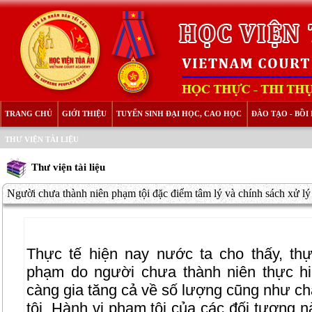
TRANG CHỦ
GIỚI THIỆU
TUYỂN SINH ĐẠI HỌC, CAO HỌC
ĐÀO TẠO - BỒ
THƯ VIỆN TÀI LIỆU
Thư viện tài liệu
Người chưa thành niên phạm tội đặc điểm tâm lý và chính sách xử lý
Thực tế hiện nay nước ta cho thấy, thực
phạm do người chưa thành niên thực h
càng gia tăng cả về số lượng cũng như c
tội. Hành vi phạm tội của các đối tượng 