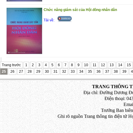
Chức năng giám sát của Hội đồng nhân dân
Tải về:
Trang trước
1
2
3
4
5
6
7
8
9
10
11
12
13
14
15
25
26
27
28
29
30
31
32
33
34
35
36
37
38
39
4
TRANG THÔNG TI
Địa chỉ: Đường Dương Đứ
Điện thoại: 043
Emai
Trưởng Ban biên
Ghi rõ nguồn Trang thông tin điện tử H