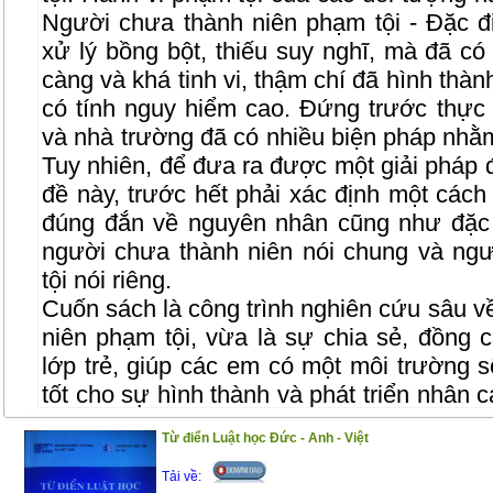
Người chưa thành niên phạm tội - Đặc đ
xử lý bồng bột, thiếu suy nghĩ, mà đã có 
càng và khá tinh vi, thậm chí đã hình thà
có tính nguy hiểm cao. Đứng trước thực t
và nhà trường đã có nhiều biện pháp nhằm
Tuy nhiên, để đưa ra được một giải pháp 
đề này, trước hết phải xác định một các
đúng đắn về nguyên nhân cũng như đặc 
người chưa thành niên nói chung và ng
tội nói riêng.
Cuốn sách là công trình nghiên cứu sâu v
niên phạm tội, vừa là sự chia sẻ, đồng 
lớp trẻ, giúp các em có một môi trường s
tốt cho sự hình thành và phát triển nhân 
pháp luật, để các em có một hành trang
Từ điển Luật học Đức - Anh - Việt
vào cuộc sống
Tải về:
Trân trọng giới thiệu đến bạn đọc !