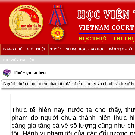
TRANG CHỦ
GIỚI THIỆU
TUYỂN SINH ĐẠI HỌC, CAO HỌC
ĐÀO TẠO - BỒ
THƯ VIỆN TÀI LIỆU
Thư viện tài liệu
Người chưa thành niên phạm tội đặc điểm tâm lý và chính sách xử lý
Thực tế hiện nay nước ta cho thấy, thực
phạm do người chưa thành niên thực h
càng gia tăng cả về số lượng cũng như c
tội. Hành vi phạm tội của các đối tượng 